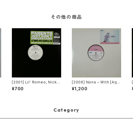
組]
その他の商品
e
[2001] Lil' Romeo, Nick C
[2006] Nona – With [Aqu
a
annon & 3LW – Parents J
a][PROMO]
¥700
¥1,200
ust Don't Understand [Ji
ve, Nick Records]
Category