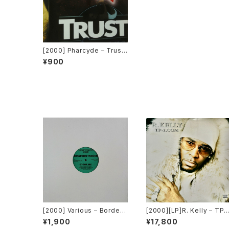
[2000] Pharcyde – Trust
[Edel America Records]
¥900
[2000] Various – Border
[2000][LP]R. Kelly – TP-
Breakers Presents [Bord
2.com [Jive][2枚組]
¥1,900
¥17,800
er Breakers][BBA-1017]