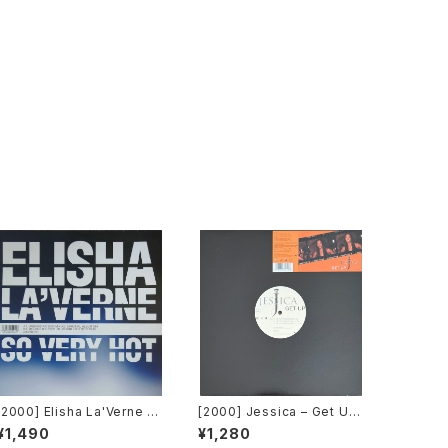
[2000] Elisha La'Verne –
[2000] Jessica – Get Up
So Very Hot [Urbanstar]
[Restless Records]
¥1,490
¥1,280