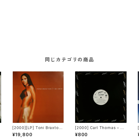
同じカテゴリの商品
[2000][LP] Toni Braxton
[2000] Carl Thomas – Su
– The Heat [Arista / LaFa
mmer Rain [LaFace Reco
¥19,800
¥800
ce Records / BMG][2枚
rds][PROMO]