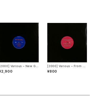
[2000] Various – New Ge
[2000] Various – From Su
neration / Back To The
per Dance Freak Vol. 83
¥2,900
¥800
"Disco" ~私もDiscoへ連れ
/ Back To The "Disco" ~
ていって~ [Avex Trax]
私もDiscoへ連れていって~
Request 00.00.11 [Avex
Trax]