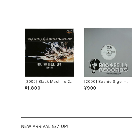
[PROMO]
[2005] Black Machine 20
[2000] Beanie Sigel – R
05 – One, Two, Three, F
member Them Days / R
¥1,800
¥900
our (How Gee) [PLM Rec
w & Uncut [Roc-A-Fella
ords]
Records]
NEW ARRIVAL 8/7 UP!