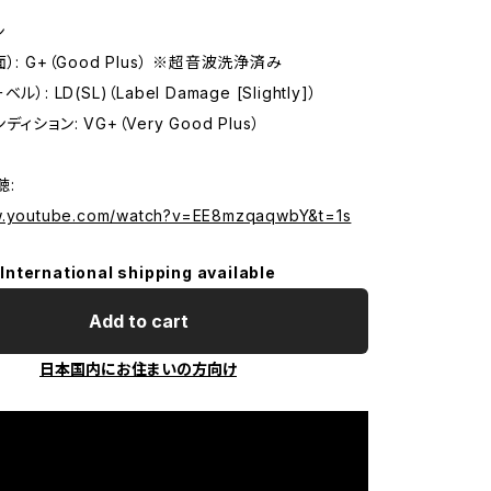
ン
）: G+（Good Plus） ※超音波洗浄済み
）: LD(SL)（Label Damage [Slightly]）
ィション: VG+（Very Good Plus）
聴:
ww.youtube.com/watch?v=EE8mzqaqwbY&t=1s
International shipping available
Add to cart
日本国内にお住まいの方向け