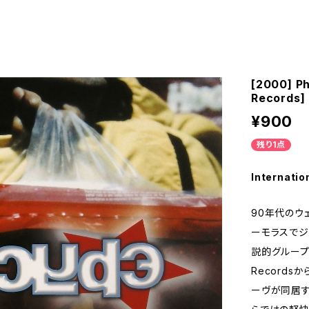
[2000] Ph
Records]
¥900
残り1点
Internatio
90年代のウ
ーモラスでジ
説的グループ、
Record
ーヴが同居する