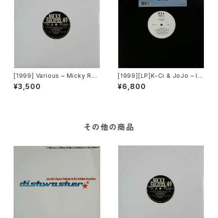
[1999] Various – Micky Rec
[1999][LP]K-Ci & JoJo – I
ord Vol. 49 [Micky Record
t's Real [MCA Records]
¥3,500
¥6,800
s Inc.][PROMO]
その他の商品