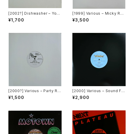
[2002?] Dishwasher – You
[1999] Various – Micky Rec
Will Always Find Me In The
ord Vol. 49 [Micky Record
¥1,700
¥3,500
Kitchen At Parties [Ka2 Mu
s Inc.][PROMO]
sic]
[2000?] Various – Party Re
[2000] Various – Sound Fa
mixers Volume 5 [OPR]
ctory Y&Co. / Back To The
¥1,500
¥2,900
"Disco" 〜私もDiscoへ連れ
ていって〜 Request 00.00.0
5 [Avex Trax][VEJT-89071]