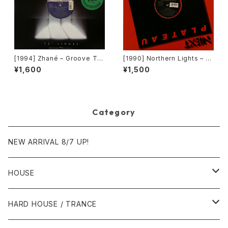
[1994] Zhané – Groove Th
[1990] Northern Lights – J
ang (Remix) [Motown][在庫
et Lag [Next Plateau Recor
¥1,600
¥1,500
B]
ds Inc.]
Category
NEW ARRIVAL 8/7 UP!
HOUSE
1980年代
HARD HOUSE / TRANCE