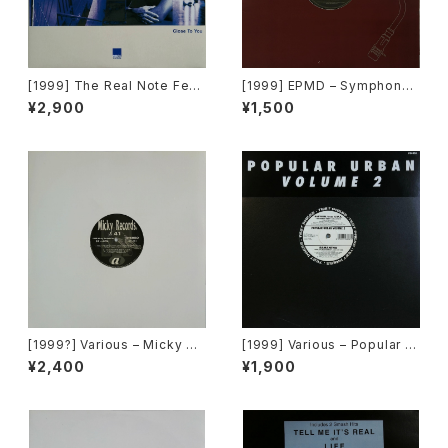
[1999] The Real Note Feat
[1999] EPMD – Symphony
uring Scott Foster – Close
2000 / Right Now [Def Jam
¥2,900
¥1,500
To You [Cool D:vision][PR
Recordings]
OMO][在庫B]
[1999?] Various – Micky Re
[1999] Various – Popular Ur
cords Vol.41 [Micky Recor
ban Volume 2 [Popular Rec
¥2,400
¥1,900
ds.][PROMO]
ords Italia]