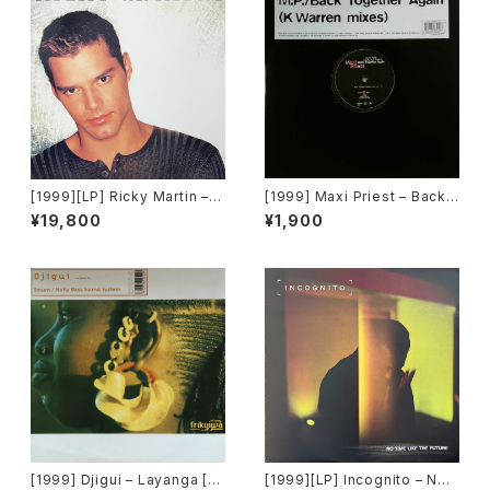
[1999][LP] Ricky Martin – R
[1999] Maxi Priest – Back
icky Martin [Columbia][2枚
Together Again (K Warren
¥19,800
¥1,900
組]
Remixes) [Virgin]
[1999] Djigui – Layanga [Fr
[1999][LP] Incognito – No