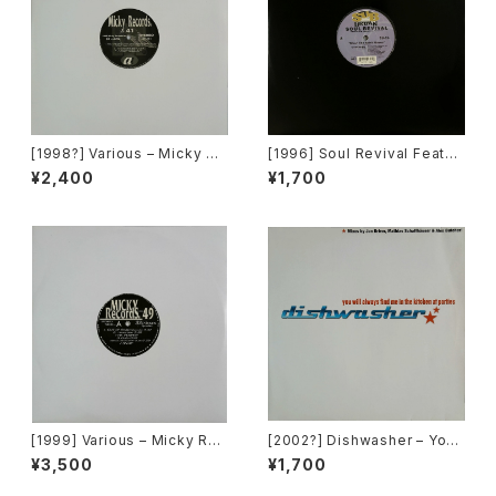
[1998?] Various – Micky Re
[1996] Soul Revival Featuri
cords Vol.41 [Micky Recor
ng Capathia Jenkins – Whe
¥2,400
¥1,700
ds.][PROMO]
n The Spirit Moves [Sub-U
rban][2枚組]
[1999] Various – Micky Rec
[2002?] Dishwasher – You
ord Vol. 49 [Micky Record
Will Always Find Me In The
¥3,500
¥1,700
s Inc.][PROMO]
Kitchen At Parties [Ka2 Mu
sic]