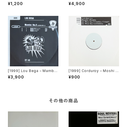
ikyiwa]
Time Like The Future [Tal
¥1,200
¥4,900
kin’ Loud][2枚組]
[1999] Lou Bega – Mambo
[1999] Corduroy – Moshi M
No. 5 (A Little Bit Of...) [Lau
oshi [Big Cat]
¥3,900
¥900
tstark]
その他の商品