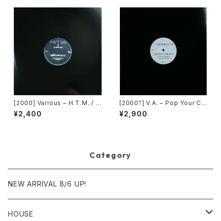
[2000] Various – H.T.M. / B
[2000?] V.A. – Pop Your Co
ack To The "Disco" ~私もD
llar / Can't Go For That [No
¥2,400
¥2,900
iscoへ連れていって~ Reques
t On Label][PROMO]
t 00.00.14 [Avex Trax]
Category
NEW ARRIVAL 8/6 UP!
HOUSE