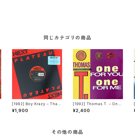
同じカテゴリの商品
[1992] Boy Krazy – Tha
[1992] Thomas T. – One
e
t's What Love Can Do [N
For You One For Me [Tim
¥1,900
¥2,400
ext Plateau Records Inc.]
e Records][TRD 1250]
その他の商品