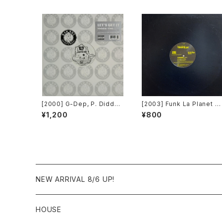
[2000] G-Dep, P. Diddy
[2003] Funk La Planet – 
& Black Rob – Let's Get It
ou Gave Me Love (Funk
¥1,200
¥800
[Bad Boy Entertainment]
La Planet 008) [Funk La
Planet]
NEW ARRIVAL 8/6 UP!
HOUSE