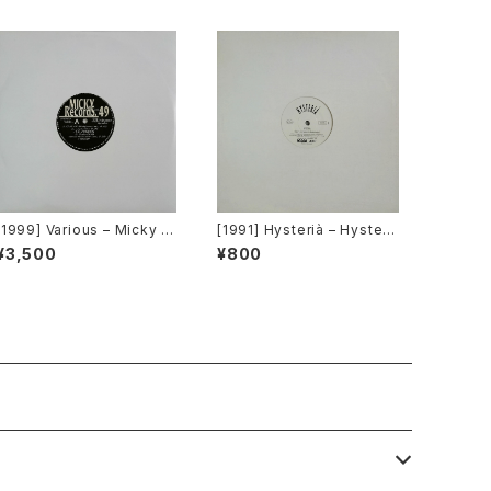
[1999] Various – Micky R
[1991] Hysterià – Hysteri
ecord Vol. 49 [Micky Rec
a (There's No Reason To
¥3,500
¥800
ords Inc.][PROMO]
Be Disturbed) [T.A.O.B. D
ance]