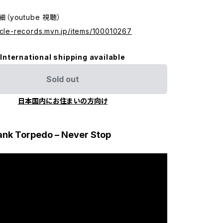
詳細（youtube 視聴）
icle-records.mvn.jp/items/100010267
International shipping available
Sold out
日本国内にお住まいの方向け
ank Torpedo – Never Stop