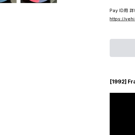
Pay ID用 
https://veh
[1992] Fr