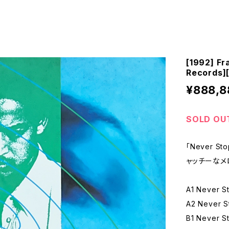
[1992] Fr
Records]
¥888,8
SOLD OU
「Never 
ャッチーなメ
A1 Never S
A2 Never S
B1 Never St