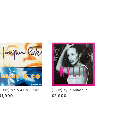
[1992] Maio & Co. – For Y
[1992] Kylie Minogue –
our Love [Time Records]
What Kind Of Fool [PWL I
¥1,900
¥2,900
nternational]