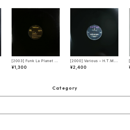
Y
[2003] Funk La Planet – Y
[2000] Various – H.T.M. /
ou Gave Me Love (Funk
Back To The "Disco" ~私
¥1,300
¥2,400
La Planet 007)[Funk La P
もDiscoへ連れていって~ Re
lanet]
quest 00.00.14 [Avex Tra
x]
Category