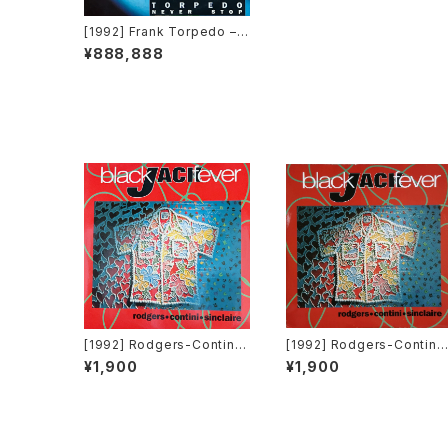
[1992] Frank Torpedo –
Never Stop [Time Recor
¥888,888
ds][TRD 1243]
[1992] Rodgers-Contini-
[1992] Rodgers-Contini-
Sinclaire – Black Jack Fe
Sinclaire – Black Jack F
¥1,900
¥1,900
ver [Double Rec.]
ver [Double Rec.][在庫B]