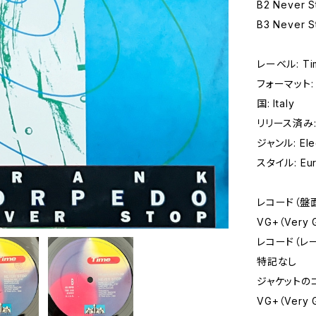
B2 Never St
B3 Never St
レーベル: Tim
フォーマット: 
国: Italy
リリース済み:
ジャンル: Elec
スタイル: Eur
レコード（盤
VG+（Very 
レコード（レ
特記なし
ジャケットの
VG+（Very 