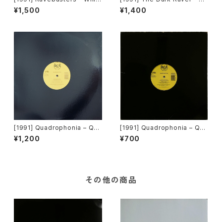
e Zone [Dance Opera]
e Fucked Up… [Dance Inte
¥1,500
¥1,400
rnational Records]
[1991] Quadrophonia – Qua
[1991] Quadrophonia – Qua
drophonia [ARS]
drophonia [ARS][在庫B]
¥1,200
¥700
その他の商品