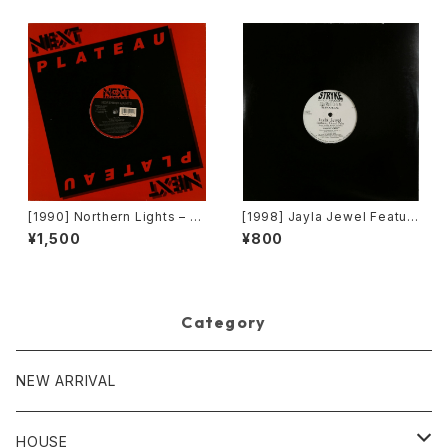
[1990] Northern Lights – J
[1998] Jayla Jewel Featuri
et Lag [Next Plateau Recor
ng Grand Puba – I Like Wh
¥1,500
¥800
ds Inc.]
at U Do To Me (Remix) [Str
yke Entertainment]
Category
NEW ARRIVAL
HOUSE