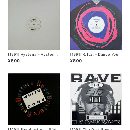
[1991] Hysterià – Hysteria
[1991] R.T.Z. – Dance Your
(There's No Reason To Be
Ass Off [Decadance Recor
¥800
¥800
Disturbed) [T.A.O.B. Danc
ds]
e]
[1991] Ravebusters – Whit
[1991] The Dark Raver – On