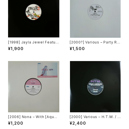
[1998] Jayla Jewel Featuri
[2000?] Various – Party Re
ng Grand Puba – I Like Wh
mixers Volume 5 [OPR]
¥1,900
¥1,500
at U Do To Me (Remix) [Str
yke Entertainment]
[2006] Nona – With [Aqua]
[2000] Various – H.T.M. / B
[PROMO]
ack To "Disco" Request 0
¥1,200
¥2,400
0.00.13 [Avex Trax]