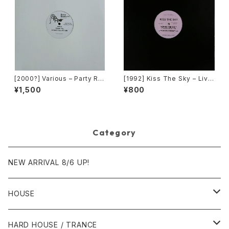
[2000?] Various – Party Re
[1992] Kiss The Sky – Livin
mixers Volume 5 [OPR]
g For You / Voodoo Chile /
¥1,500
¥800
What Does It Take? / Don't
Take Your Love [Not On La
bel (Kiss The Sky)]
Category
NEW ARRIVAL 8/6 UP!
HOUSE
1980年代
HARD HOUSE / TRANCE