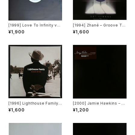
[1999] Love To Infinity vs
[1994] Zhané – Groove Th
Loleatta Holloway – No Ap
ang (Remix) [Motown][在庫
¥1,900
¥1,600
ology [Brothers][PROMO]
B]
[在庫B]
[1996] Lighthouse Family –
[2000] Jamie Hawkins – Lo
Ocean Drive [Wildcard]
st My Mind [Elektra]
¥1,600
¥1,200