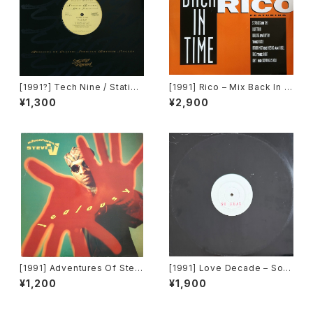
[1991?] Tech Nine / Static –
[1991] Rico – Mix Back In T
Slam Jam / Dream It [Strict
ime / What! [SMP]
¥1,300
¥2,900
ly Rhythm]
[1991] Adventures Of Stevi
[1991] Love Decade – So R
e V. – Jealousy [Mercury]
eal [Not On Label][PROM
¥1,200
¥1,900
O]