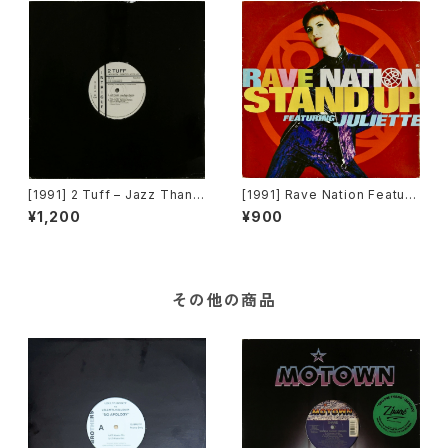
[1991] 2 Tuff – Jazz Thang
[1991] Rave Nation Featuri
(Remixes) [Intrigue Record
ng Juliette – Stand Up [Pul
¥1,200
¥900
s][PROMO]
se-8 Records]
その他の商品