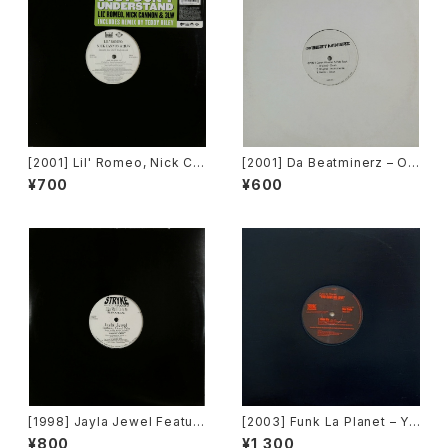
[2001] Lil' Romeo, Nick Ca
[2001] Da Beatminerz – Op
nnon & 3LW – Parents Just
en [Rawkus]
¥700
¥600
Don't Understand [Jive, Ni
ck Records]
[1998] Jayla Jewel Featuri
[2003] Funk La Planet – Yo
ng Grand Puba – I Like Wh
u Gave Me Love (Funk La
¥800
¥1,300