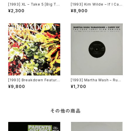
[1993] XL – Take 5 [Big Ti
[1993] Kim Wilde – If I Ca
me International]
n’t Have You [MCA Record
¥2,300
¥8,900
s][PROMO]
[1993] Breakdown Featurin
[1993] Martha Wash – Runa
g Conny – Change Your Ti
round + Carry On (The Tod
¥9,800
¥1,700
me [Out]
d Terry Club Remixes) [RC
A][在庫B]
その他の商品