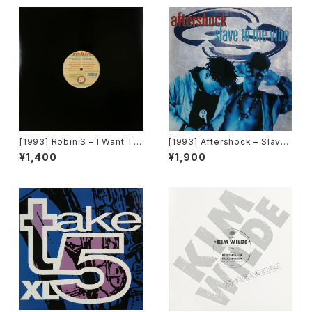
[1993] Robin S – I Want To
[1993] Aftershock – Slave
Thank You [Big Beat / Atla
To The Vibe [Virgin]
¥1,400
¥1,900
ntic][在庫B]