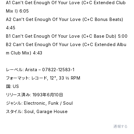
A1 Can't Get Enough Of Your Love (C+C Extended Club
Mix I) 6:05
A2 Can't Get Enough Of Your Love (C+C Bonus Beats)
4:45
B1 Can't Get Enough Of Your Love (C+C Base Dub) 5:00
B2 Can't Get Enough Of Your Love (C+C Extended Albu
m Club Mix) 4:43
レーベル: Arista – 07822-12583-1
フォーマット: レコード, 12", 33 ⅓ RPM
国: US
リリース済み: 1993年6月10日
ジャンル: Electronic, Funk / Soul
スタイル: Soul, Garage House
通報する