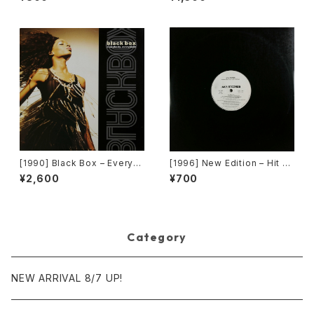
at U Do To Me (Remix) [Str
Planet 007)[Funk La Plane
yke Entertainment]
t]
[1990] Black Box – Everyb
[1996] New Edition – Hit M
ody, Everybody [Deconstr
e Off [MCA Records][PRO
¥2,600
¥700
uction]
MO]
Category
NEW ARRIVAL 8/7 UP!