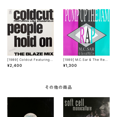
[1989] Coldcut Featuring L
[1989] M.C.Sar & The Real
isa Stansfield – People Ho
McCoy – Pump Up The Ja
¥2,400
¥1,300
ld On (The Blaze Mix) [Inte
m - Rap [ZYX Records]
rcord]
その他の商品