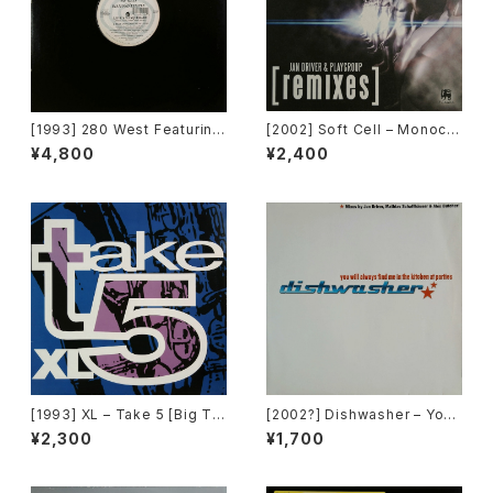
[1993] 280 West Featuring
[2002] Soft Cell – Monocul
Diamond Temple – Love's
ture (Jan Driver & Playgrou
¥4,800
¥2,400
Masquerade [Kaleidiasco
p Remixes) [3 Lanka]
pe Records]
[1993] XL – Take 5 [Big Ti
[2002?] Dishwasher – You
me International]
Will Always Find Me In The
¥2,300
¥1,700
Kitchen At Parties [Ka2 Mu
sic]