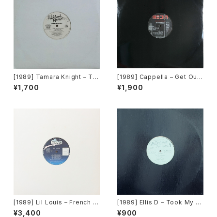
[1989] Tamara Knight – To
[1989] Cappella – Get Out
Be Real [About Music]
Of My Case [Media Recor
¥1,700
¥1,900
ds]
[1989] Lil Louis – French Ki
[1989] Ellis D – Took My L
ss [Epic]
ove Away [Minimal Record
¥3,400
¥900
s]