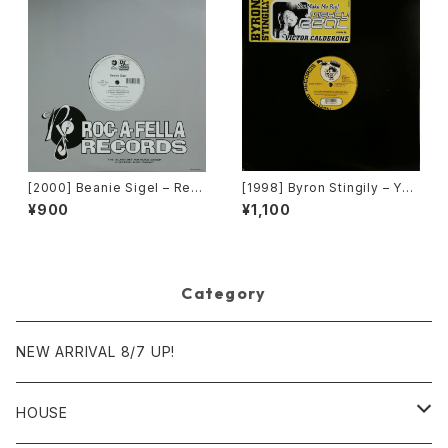
[2000] Beanie Sigel – Rem
[1998] Byron Stingily – You
ember Them Days / Raw &
Make Me Feel (Mighty Rea
¥900
¥1,100
Uncut [Roc-A-Fella Record
l) [Nervous Records]
s]
Category
NEW ARRIVAL 8/7 UP!
HOUSE