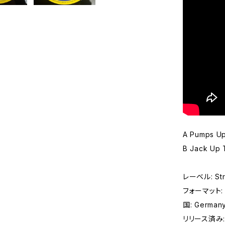
A Pumps U
B Jack Up 
レーベル: Str
フォーマット: レ
国: German
リリース済み: