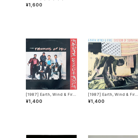
ps Up The Volume [Stre
¥1,600
etheat Music]
[1987] Earth, Wind & Fire
[1987] Earth, Wind & Fire
– Thinking Of You (12" Mi
– System Of Survival (12
¥1,400
¥1,400
xes) [Columbia Records]
Mixes) [Columbia Recor
ds]