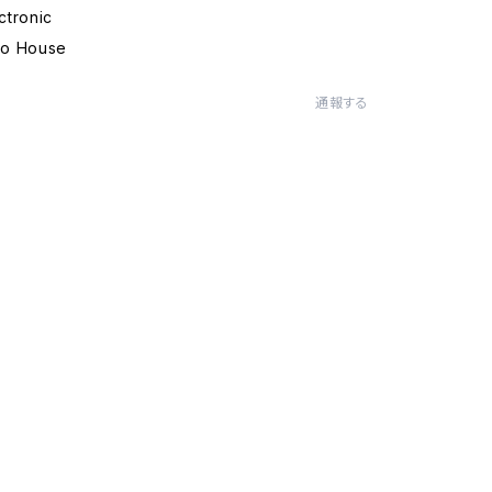
tronic
o House
通報する