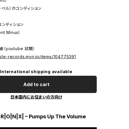
int）
ーベル）のコンディション
コンディション
ent Minus）
詳細（youtube 試聴）
icle-records.mvn.jp/items/104775391
International shipping available
Add to cart
日本国内にお住まいの方向け
B|R|O|N|X| – Pumps Up The Volume