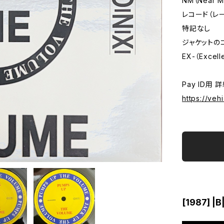
NM（Near M
レコード（レ
特記なし
ジャケットの
EX-（Excell
Pay ID用 
https://veh
[1987] |