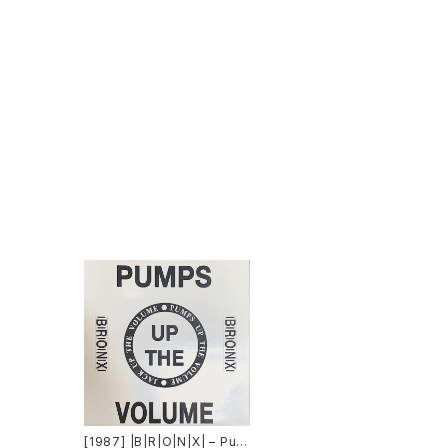
[1987] |B|R|O|N|X| – Pum