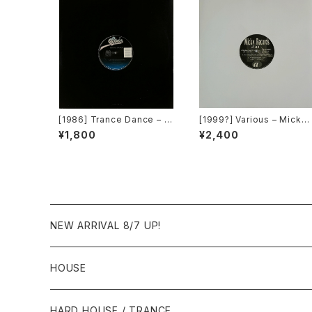
[1986] Trance Dance – D
[1999?] Various – Micky
o The Dance [Epic]
Records Vol.41 [Micky R
¥1,800
¥2,400
ecords.][PROMO]
NEW ARRIVAL 8/7 UP!
HOUSE
1980年代
HARD HOUSE / TRANCE