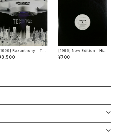
[1999] Rexanthony – Tec
[1996] New Edition – Hit
hnopolis [Franton]
Me Off [MCA Records][P
¥3,500
¥700
ROMO]