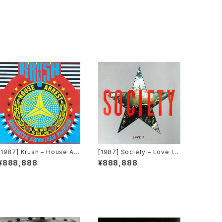
[1987] Krush – House Arr
[1987] Society – Love It
est [Mercury]
[Big Time]
¥888,888
¥888,888