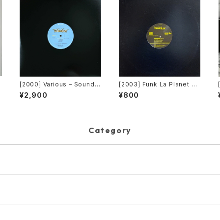
[2000] Various – Sound F
[2003] Funk La Planet – Y
actory Y&Co. / Back To T
ou Gave Me Love (Funk
¥2,900
¥800
he "Disco" 〜私もDiscoへ
La Planet 008) [Funk La
連れていって〜 Request 0
Planet]
0.00.05 [Avex Trax][VEJ
T-89071]
Category