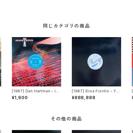
同じカテゴリの商品
[1987] Dan Hartman – Ins
[1987] Elisa Fiorillo – You
"
tant Replay / Vertigo/Reli
Don't Know [Chrysalis]
¥1,900
¥888,888
ght My Fire [CBS Associ
ated Records]
その他の商品