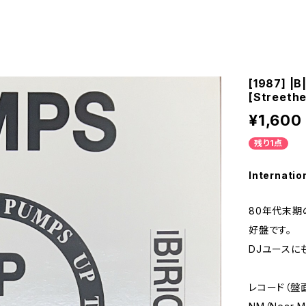
[1987] |B
[Streethe
¥1,600
残り1点
Internatio
80年代末期
好盤です。
DJユースに
レコード（盤