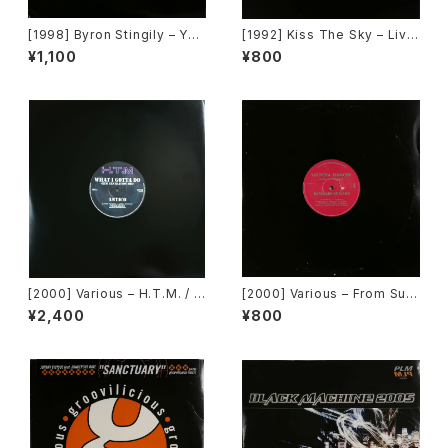
[1998] Byron Stingily – You
[1992] Kiss The Sky – Livin
Make Me Feel (Mighty Rea
g For You / Voodoo Chile /
¥1,100
¥800
l) [Nervous Records]
What Does It Take? / Don't
Take Your Love [Not On La
bel (Kiss The Sky)]
[2000] Various – H.T.M. / B
[2000] Various – From Sup
ack To "Disco" Request 0
er Dance Freak Vol. 83 / B
¥2,400
¥800
0.00.13 [Avex Trax]
ack To The "Disco" ~私もD
iscoへ連れていって~ Reques
t 00.00.11 [Avex Trax]