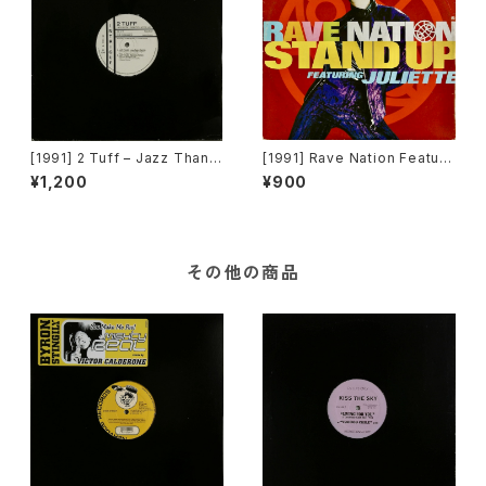
[1991] 2 Tuff – Jazz Thang
[1991] Rave Nation Featuri
(Remixes) [Intrigue Record
ng Juliette – Stand Up [Pul
¥1,200
¥900
s][PROMO]
se-8 Records]
その他の商品