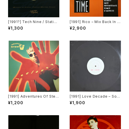
[1991?] Tech Nine / Static –
[1991] Rico – Mix Back In T
Slam Jam / Dream It [Strict
ime / What! [SMP]
¥1,300
¥2,900
ly Rhythm]
[1991] Adventures Of Stevi
[1991] Love Decade – So R
e V. – Jealousy [Mercury]
eal [Not On Label][PROM
¥1,200
¥1,900
O]