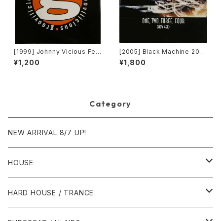
[1999] Johnny Vicious Fea
[2005] Black Machine 200
t. Dangerous Dave – Sanct
5 – One, Two, Three, Four
¥1,200
¥1,800
uary [Groovilicious]
(How Gee) [PLM Records]
Category
NEW ARRIVAL 8/7 UP!
HOUSE
1980年代
HARD HOUSE / TRANCE
1987年・以前