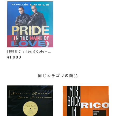
[1991] Clivillés & Cole – Pri
de (In The Name Of Love)
¥1,900
[Columbia]
同じカテゴリの商品