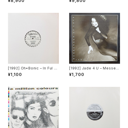
¥8,900
¥9,800
[Avex Trax]
Explosion [Avex Trax]
[1992] Oh•Bonic – In Ful EF
[1992] Jade 4 U – Messen
X [Cutting Techno]
ger Of Love [Trance Missi
¥1,100
¥1,700
on]