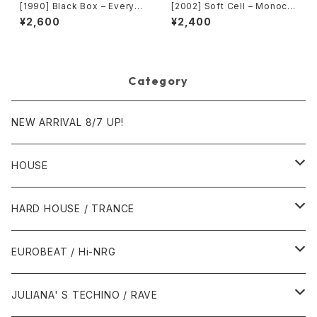
[1990] Black Box – Everyb
[2002] Soft Cell – Monocul
ody, Everybody [Deconstr
ture (Jan Driver & Playgrou
¥2,600
¥2,400
uction]
p Remixes) [3 Lanka]
Category
NEW ARRIVAL 8/7 UP!
HOUSE
1980年代
HARD HOUSE / TRANCE
1987年・以前
1990年代
1990年代
EUROBEAT / Hi-NRG
1988年
1990年
1994年・以前
2000年代
2000年代
1980年代
JULIANA' S TECHINO / RAVE