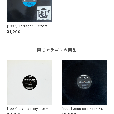
[1992] Terragon – Attentio
n! [Tesseract Records]
¥1,200
同じカテゴリの商品
[1992] J.Y. Factory – Jame
[1992] John Robinson / Dig
s Brown Is Dead Or Alive
ital Volcano – Damnation /