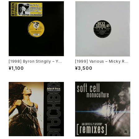
[1998] Byron Stingily – You
[1999] Various – Micky Rec
Make Me Feel (Mighty Rea
ord Vol. 49 [Micky Record
¥1,100
¥3,500
l) [Nervous Records]
s Inc.][PROMO]