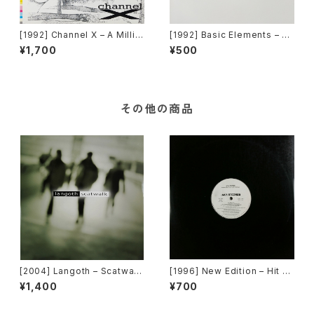
[1992] Channel X – A Millio
[1992] Basic Elements – T-
n Colours [Beat Box]
E-C-H-N-O [Pantera Recor
¥1,700
¥500
ds]
その他の商品
[2004] Langoth – Scatwalk
[1996] New Edition – Hit M
[Sunshine Enterprises]
e Off [MCA Records][PRO
¥1,400
¥700
MO]