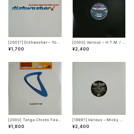
[2002?] Dishwasher – You
[2000] Various – H.T.M. / B
Will Always Find Me In The
ack To "Disco" Request 0
¥1,700
¥2,400
Kitchen At Parties [Ka2 Mu
0.00.13 [Avex Trax]
sic]
[2000] Tanga Chicks Featu
[1998?] Various – Micky Re
ring Dimitri & Tom – Brasil
cords Vol.41 [Micky Recor
¥1,800
¥2,400
Over Zurich [Subliminal][2
ds.][PROMO]
枚組]