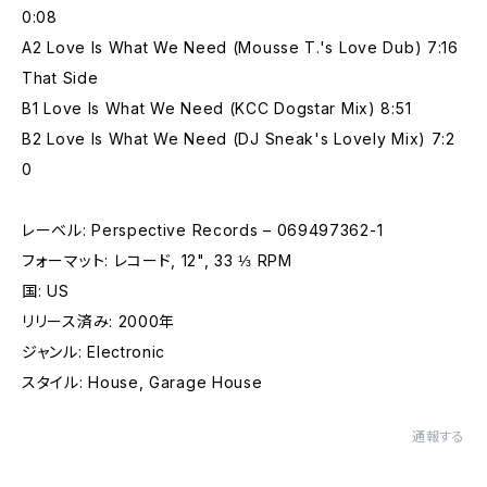
0:08
A2 Love Is What We Need (Mousse T.'s Love Dub) 7:16
That Side
B1 Love Is What We Need (KCC Dogstar Mix) 8:51
B2 Love Is What We Need (DJ Sneak's Lovely Mix) 7:2
0
レーベル: Perspective Records – 069497362-1
フォーマット: レコード, 12", 33 ⅓ RPM
国: US
リリース済み: 2000年
ジャンル: Electronic
スタイル: House, Garage House
通報する