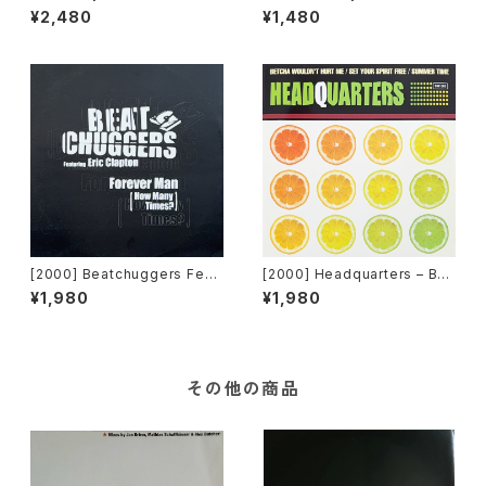
aid [Robbins]
or The First Time [Dream
¥2,480
¥1,480
Beat][2枚組]
[2000] Beatchuggers Feat
[2000] Headquarters – Bet
uring Eric Clapton – Foreve
cha Wouldn't Hurt Me [Unit
¥1,980
¥1,980
r Man (How Many Times?)
y Records Inc.]
[TIME]
その他の商品