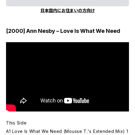
日本国内にお住まいの方向け
[2000] Ann Nesby – Love Is What We Need
This Side
A1 Love Is What We Need (Mousse T.'s Extended Mix) 1