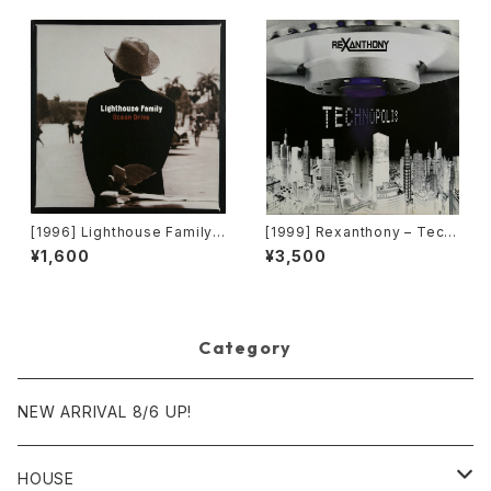
[1996] Lighthouse Family –
[1999] Rexanthony – Tech
Ocean Drive [Wildcard]
nopolis [Franton]
¥1,600
¥3,500
Category
NEW ARRIVAL 8/6 UP!
HOUSE