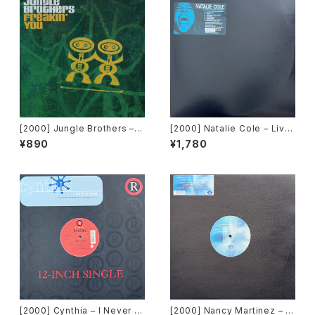
[2000] Jungle Brothers – F
[2000] Natalie Cole – Livi
reakin' You [Gee Street]
n' For Love [Elektra]
¥890
¥1,780
[2000] Cynthia – I Never S
[2000] Nancy Martinez – F