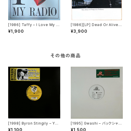
[1986] Taffy – I Love My R
[1986][LP] Dead Or Alive –
adio (Midnight Radio) [Alfa
Mad, Bad And Dangerous
¥1,900
¥3,900
International]
To Know [Epic] [歌詞カード
付き]
その他の商品
[1998] Byron Stingily – You
[1995] Gwashi – バックシャン
Make Me Feel (Mighty Rea
[Heavy Shit]
¥1,100
¥1,500