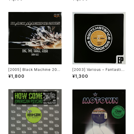
l) [Nervous Records]
[2005] Black Machine 200
[2003] Various – Fantastic
5 – One, Two, Three, Four
Freeriding 2 EP 1 [Switchst
¥1,800
¥1,300
(How Gee) [PLM Records]
ance Recordings]