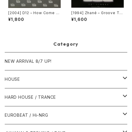
[2004] D12 – How Come /
[1994] Zhané – Groove Th
American Psycho [Shady R
ang (Remix) [Motown][在庫
¥1,800
¥1,600
ecords][PROMO]
B]
Category
NEW ARRIVAL 8/7 UP!
HOUSE
1980年代
HARD HOUSE / TRANCE
1987年・以前
1990年代
1990年代
EUROBEAT / Hi-NRG
1988年
1990年
1994年・以前