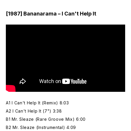
[1987] Bananarama – I Can't Help It
A1 I Can't Help It (Remix) 8:03
A2 I Can't Help It (7") 3:38
B1 Mr. Sleaze (Rare Groove Mix) 6:00
B2 Mr. Sleaze (Instrumental) 4:09