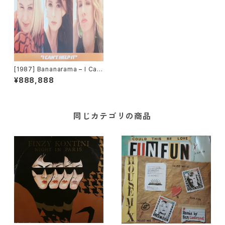
[1987] Bananarama – I Ca
n't Help It [London Record
¥888,888
s]
同じカテゴリの商品