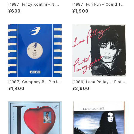
[1987] Finzy Kontini – Nigh
[1987] Fun Fun – Could Thi
t In Paris [American Disco]
s Be Love [X-Energy Reco
¥600
¥1,900
rds]
[1987] Company B – Perfe
[1986] Lana Pellay – Pistol
ct Lover / Jam On Me [Blu
In My Pocket [Power Reco
¥1,400
¥2,900
ebird]
rds]