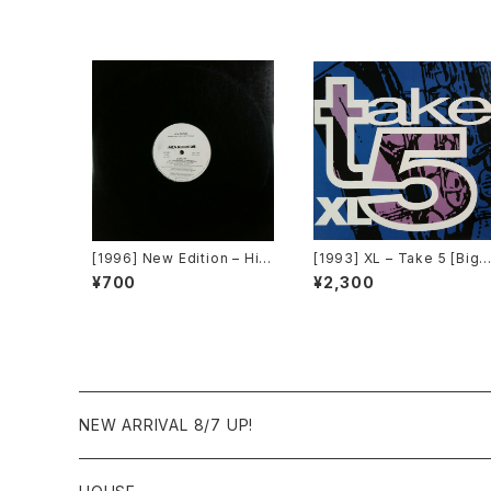
[1996] New Edition – Hit
[1993] XL – Take 5 [Big 
Me Off [MCA Records][P
ime International]
¥700
¥2,300
ROMO]
NEW ARRIVAL 8/7 UP!