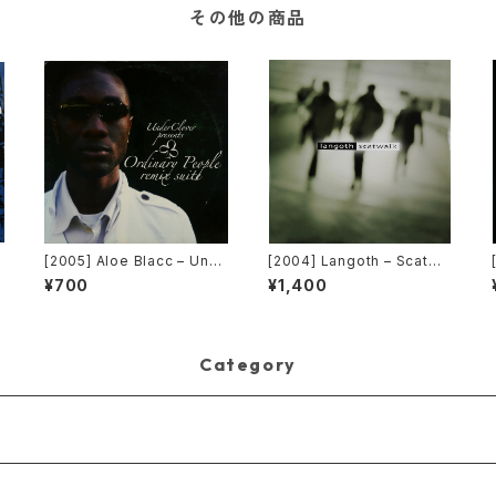
その他の商品
T
[2005] Aloe Blacc – Und
[2004] Langoth – Scatwa
erClover Presents Ordin
lk [Sunshine Enterprises]
¥700
¥1,400
ary People Remix Suite
[UnderClover Records]
Category