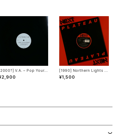
[2000?] V.A. – Pop Your C
[1990] Northern Lights –
ollar / Can't Go For That
Jet Lag [Next Plateau Re
¥2,900
¥1,500
[Not On Label][PROMO]
cords Inc.]