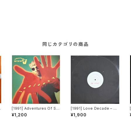
同じカテゴリの商品
[1991] Adventures Of Ste
[1991] Love Decade – So
vie V. – Jealousy [Mercur
Real [Not On Label][PRO
¥1,200
¥1,900
y]
MO]