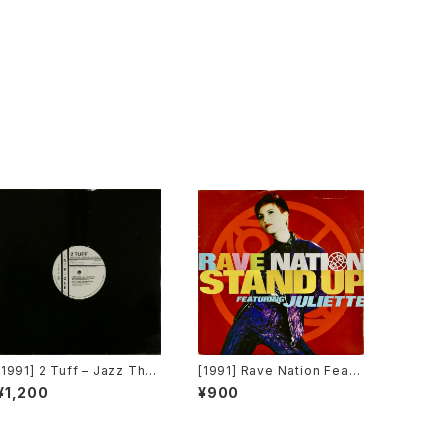
[1991] 2 Tuff – Jazz Than
[1991] Rave Nation Featu
g (Remixes) [Intrigue Re
ring Juliette – Stand Up
¥1,200
¥900
cords][PROMO]
[Pulse-8 Records]