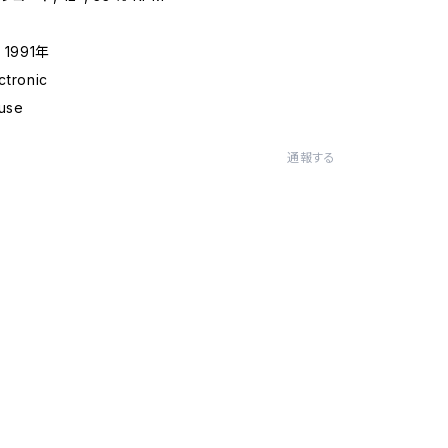
1991年
tronic
use
通報する