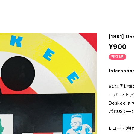
[1991] De
¥900
残り1点
Internatio
90年代初頭
ーバーとヒッ
Deskee
パとUSシー
レコード（盤