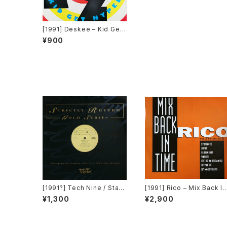
[1991] Deskee – Kid Get
Hyped [RCA]
¥900
[1991?] Tech Nine / Stati
[1991] Rico – Mix Back In
c – Slam Jam / Dream It
Time / What! [SMP]
¥1,300
¥2,900
[Strictly Rhythm]