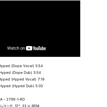
 Hyped (Dope Vocal) 5:54
 Hyped (Dope Dub) 5:54
 Hyped (Hyped Vocal) 7:19
 Hyped (Hyped Dub) 5:03
 – 2769-1-RD
コード, 12", 33 ⅓ RPM