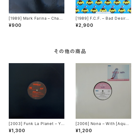
[1989] Mark Farina – Cha-C
[1989] F.C.F. – Bad Desire
ha-Cha-Cha [Asia Record
[Asia Records]
¥900
¥2,900
s]
その他の商品
[2003] Funk La Planet – Yo
[2006] Nona – With [Aqua]
u Gave Me Love (Funk La
[PROMO]
¥1,300
¥1,200
Planet 007)[Funk La Plane
t]