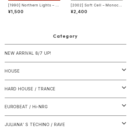
[1990] Northern Lights – J
[2002] Soft Cell – Monocul
et Lag [Next Plateau Recor
ture (Jan Driver & Playgrou
¥1,500
¥2,400
ds Inc.]
p Remixes) [3 Lanka]
Category
NEW ARRIVAL 8/7 UP!
HOUSE
1980年代
HARD HOUSE / TRANCE
1987年・以前
1990年代
1990年代
EUROBEAT / Hi-NRG
1988年
1990年
1994年・以前
2000年代
2000年代
1980年代
JULIANA' S TECHINO / RAVE