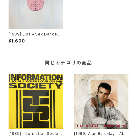
[1989] Lisa – Sex Dance [J
DC Records]
¥1,600
同じカテゴリの商品
[1989] Information Society
[1989] Alan Barcklay – Alw