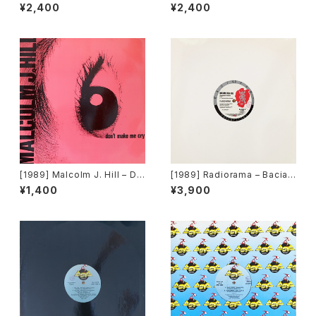
– Lay All Your Love On Me
ays For Me[Asia Records]
¥2,400
¥2,400
[Tommy Boy]
[ARD 1056]
[1989] Malcolm J. Hill – Do
[1989] Radiorama – Baciam
n't Make Me Cry [Flea Rec
i (Kiss Me) [Radiorama Pro
¥1,400
¥3,900
ords]
ductions]