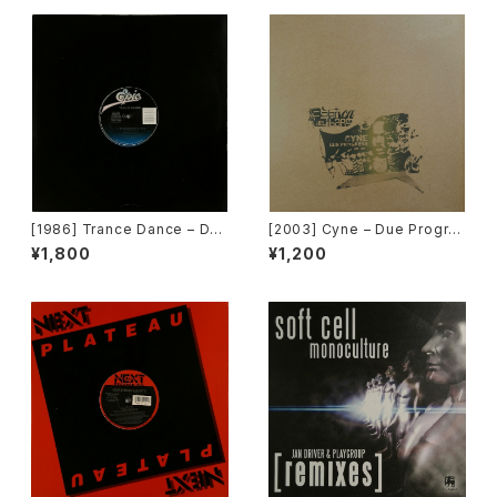
[1986] Trance Dance – Do
[2003] Cyne – Due Progre
The Dance [Epic]
ss [Botanica Del Jibaro]
¥1,800
¥1,200