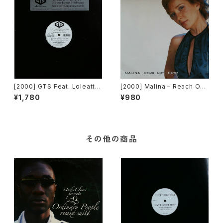
[2000] GTS Feat. Loleatta
[2000] Malina – Reach Out
Holloway – Share My Joy
(Remix) [Cis Records]
¥1,780
¥980
(Thunderpuss Remix) [Arti
mage Vinyls / BPM King Str
eet Sounds]
その他の商品