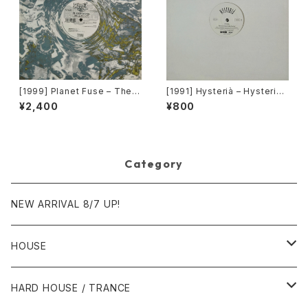
[1999] Planet Fuse – The R
[1991] Hysterià – Hysteria
eal Face [Dance Pollution]
(There's No Reason To Be
¥2,400
¥800
Disturbed) [T.A.O.B. Danc
e]
Category
NEW ARRIVAL 8/7 UP!
HOUSE
1980年代
HARD HOUSE / TRANCE