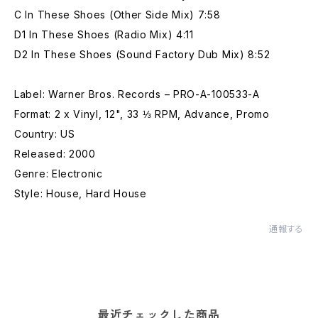
C In These Shoes (Other Side Mix) 7:58
D1 In These Shoes (Radio Mix) 4:11
D2 In These Shoes (Sound Factory Dub Mix) 8:52
Label: Warner Bros. Records – PRO-A-100533-A
Format: 2 x Vinyl, 12", 33 ⅓ RPM, Advance, Promo
Country: US
Released: 2000
Genre: Electronic
Style: House, Hard House
通報する
最近チェックした商品