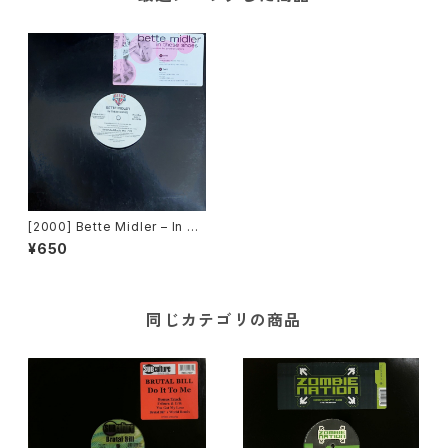
[2000] Bette Midler – In Th
ese Shoes [Warner Bros. R
¥650
ecords][Promo]
同じカテゴリの商品