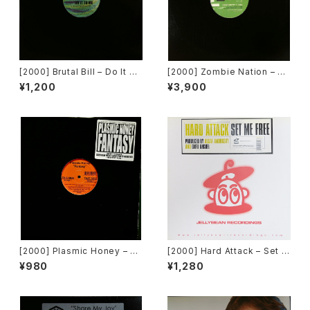
[2000] Brutal Bill – Do It To
[2000] Zombie Nation – Ke
Me [Subculture][限定盤]
rnkraft 400 (The Remixes)
¥1,200
¥3,900
[Radikal Records]
[2000] Plasmic Honey – Fa
[2000] Hard Attack – Set M
ntasy [Dieselgroove]
e Free [Jellybean Recordi
¥980
¥1,280
ngs]