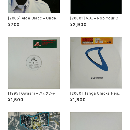
[2005] Aloe Blacc – Under
[2000?] V.A. – Pop Your Co
Clover Presents Ordinary
llar / Can't Go For That [No
¥700
¥2,900
People Remix Suite [Unde
t On Label][PROMO]
rClover Records]
[1995] Gwashi – バックシャン
[2000] Tanga Chicks Featu
[Heavy Shit]
ring Dimitri & Tom – Brasil
¥1,500
¥1,800
Over Zurich [Subliminal][2
枚組]