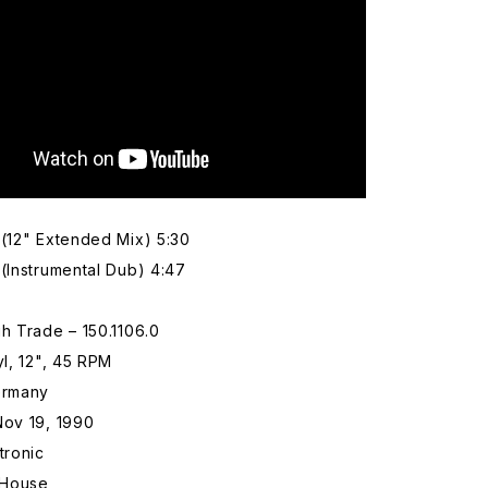
(12" Extended Mix) 5:30
(Instrumental Dub) 4:47
h Trade – 150.1106.0
yl, 12", 45 RPM
ermany
Nov 19, 1990
tronic
 House