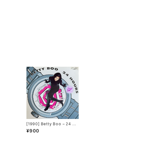
[1990] Betty Boo – 24 Ho
urs [Rough Trade]
¥900