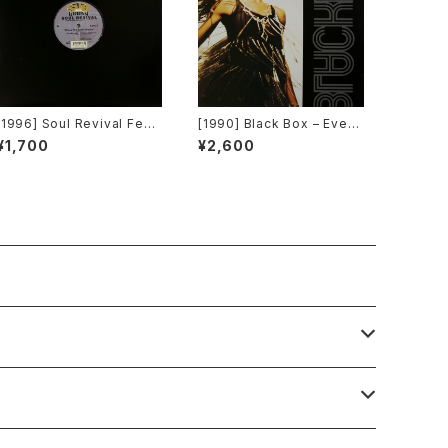
[1996] Soul Revival Feat
[1990] Black Box – Every
uring Capathia Jenkins –
body, Everybody [Decon
¥1,700
¥2,600
When The Spirit Moves
struction]
[Sub-Urban][2枚組]