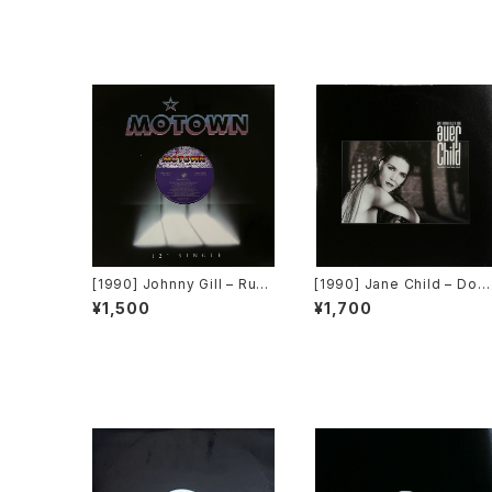
[1990] Johnny Gill – Rub
[1990] Jane Child – Don'
You The Right Way [Mot
Wanna Fall In Love [War
¥1,500
¥1,700
own]
er Bros. Records]