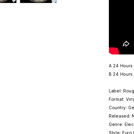
A 24 Hours 
B 24 Hours 
Label: Roug
Format: Vin
Country: G
Released: 
Genre: Elec
Style: Euro