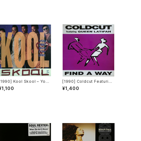
[1990] Kool Skool – You
[1990] Coldcut Featuring
Can't Buy My Love [Capi
Queen Latifah – Find A W
¥1,100
¥1,400
tol Records]
ay [Ahead Of Our Time /
Big Life]