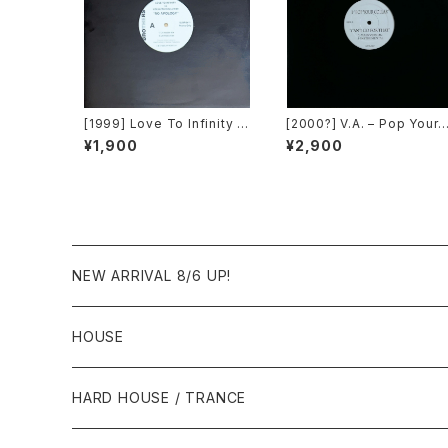
[1999] Love To Infinity v
[2000?] V.A. – Pop Your 
s Loleatta Holloway – No
ollar / Can't Go For That
¥1,900
¥2,900
Apology [Brothers][PRO
[Not On Label][PROMO]
MO][在庫B]
NEW ARRIVAL 8/6 UP!
HOUSE
1980年代
HARD HOUSE / TRANCE