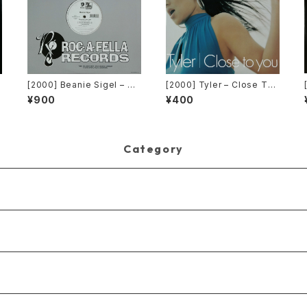
C
[2000] Beanie Sigel – Re
[2000] Tyler – Close To
member Them Days / Ra
You [Belo Records]
¥900
¥400
w & Uncut [Roc-A-Fella
Records]
Category