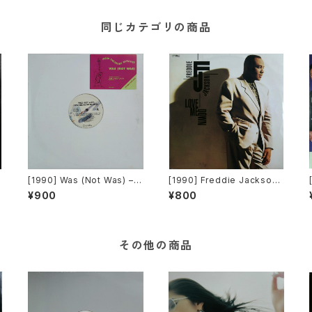
同じカテゴリの商品
t
[1990] Was (Not Was) – H
[1990] Freddie Jackson
n
ow The Heart Behaves
– Love Me Down [Capitol
¥900
¥800
[Chrysalis][PROMO]
Records]
その他の商品