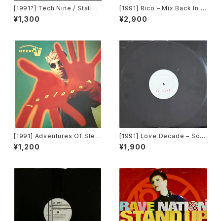
[1991?] Tech Nine / Static –
[1991] Rico – Mix Back In T
Slam Jam / Dream It [Strict
ime / What! [SMP]
¥1,300
¥2,900
ly Rhythm]
[1991] Adventures Of Stevi
[1991] Love Decade – So R
e V. – Jealousy [Mercury]
eal [Not On Label][PROM
¥1,200
¥1,900
O]