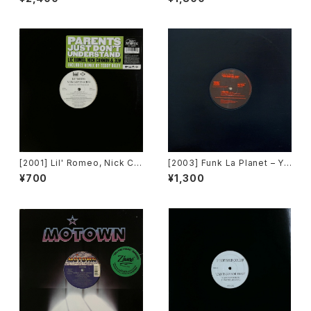
iscoへ連れていって~ Reques
(How Gee) [PLM Records]
t 00.00.14 [Avex Trax]
[2001] Lil' Romeo, Nick Ca
[2003] Funk La Planet – Yo
nnon & 3LW – Parents Just
u Gave Me Love (Funk La
¥700
¥1,300
Don't Understand [Jive, Ni
Planet 007)[Funk La Plane
ck Records]
t]