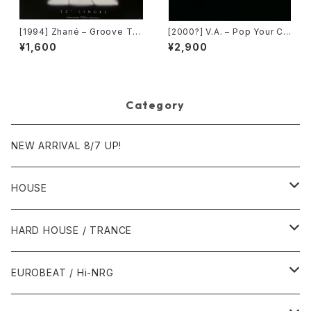
[1994] Zhané – Groove Th
[2000?] V.A. – Pop Your Co
ang (Remix) [Motown][在庫
llar / Can't Go For That [No
¥1,600
¥2,900
B]
t On Label][PROMO]
Category
NEW ARRIVAL 8/7 UP!
HOUSE
1980年代
HARD HOUSE / TRANCE
1987年・以前
1990年代
1990年代
EUROBEAT / Hi-NRG
1988年