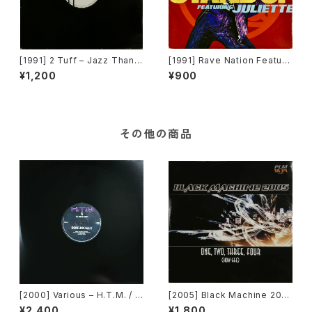
[1991] 2 Tuff – Jazz Thang
[1991] Rave Nation Featuri
(Remixes) [Intrigue Record
ng Juliette – Stand Up [Pul
¥1,200
¥900
s][PROMO]
se-8 Records]
その他の商品
[2000] Various – H.T.M. / B
[2005] Black Machine 200
ack To The "Disco" ~私もD
5 – One, Two, Three, Four
¥2,400
¥1,800