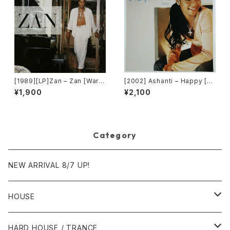
[1989][LP]Zan – Zan [Warn
[2002] Ashanti – Happy [M
er Bros. Records]
urder Inc Records]
¥1,900
¥2,100
Category
NEW ARRIVAL 8/7 UP!
HOUSE
1980年代
HARD HOUSE / TRANCE