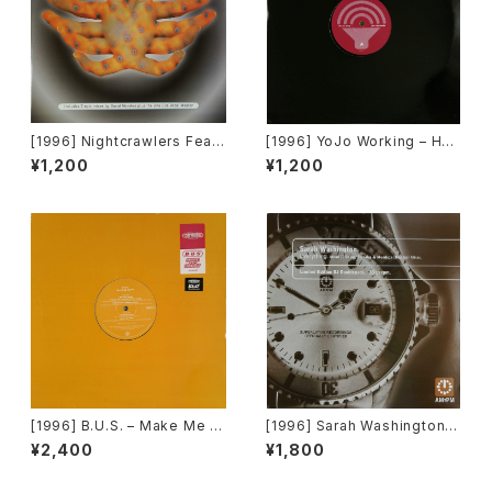
[1996] Nightcrawlers Featu
[1996] YoJo Working – Hol
ring John Reid – Should I E
d On [Sound Of Ministry][2
¥1,200
¥1,200
ver (Fall In Love) [1st Aven
枚組][PROMO]
ue Records]
[1996] B.U.S. – Make Me H
[1996] Sarah Washington –
appy [Paratone][在庫B]
Everything (Mood II Swing
¥2,400
¥1,800
/ Torrales & Mendoza (Me
ntor) Mixes) [AM:PM][2枚
組]