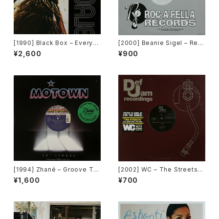
[1990] Black Box – Everyb
[2000] Beanie Sigel – Rem
ody, Everybody [Deconstr
ember Them Days / Raw &
¥2,600
¥900
uction]
Uncut [Roc-A-Fella Record
s]
[1994] Zhané – Groove Th
[2002] WC – The Streets
ang (Remix) [Motown][在庫
(Remix) [Def Jam Recordin
¥1,600
¥700
B]
gs][PROMO]