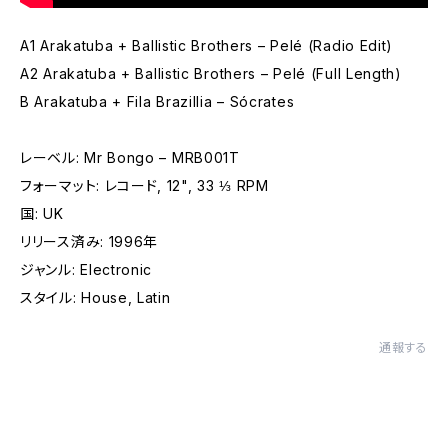
A1 Arakatuba + Ballistic Brothers – Pelé (Radio Edit)
A2 Arakatuba + Ballistic Brothers – Pelé (Full Length)
B Arakatuba + Fila Brazillia – Sócrates
レーベル: Mr Bongo – MRB001T
フォーマット: レコード, 12", 33 ⅓ RPM
国: UK
リリース済み: 1996年
ジャンル: Electronic
スタイル: House, Latin
通報する