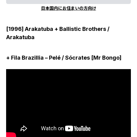
日本国内にお住まいの方向け
[1996] Arakatuba + Ballistic Brothers /
Arakatuba
+ Fila Brazillia – Pelé / Sócrates [Mr Bongo]