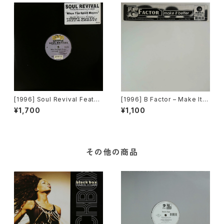
[1996] Soul Revival Featuri
[1996] B Factor – Make It B
ng Capathia Jenkins – Whe
etter [Eightball Records]
¥1,700
¥1,100
n The Spirit Moves [Sub-U
rban][2枚組]
その他の商品