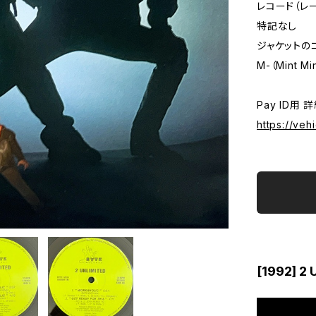
レコード（レ
特記なし
ジャケットの
M-（Mint Mi
Pay ID用 
https://veh
[1992] 2 