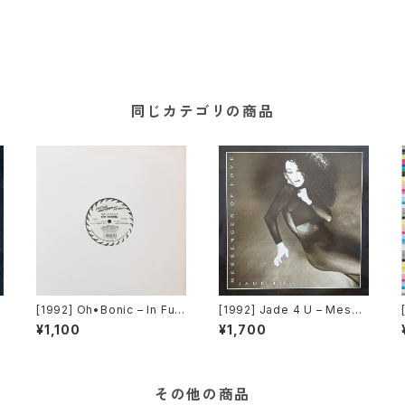
同じカテゴリの商品
[1992] Oh•Bonic – In Ful
[1992] Jade 4 U – Messe
o
EFX [Cutting Techno]
nger Of Love [Trance Mi
¥1,100
¥1,700
]
ssion]
その他の商品