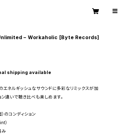
Unlimited – Workaholic [Byte Records]
nal shipping available
itedのエネルギッシュなサウンドに多彩なリミックスが加
ョン違いで聴き比べも楽しめます。
面）のコンディション
int）
済み