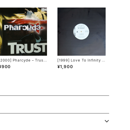
[2000] Pharcyde – Trust
[1999] Love To Infinity v
[Edel America Records]
s Loleatta Holloway – No
¥900
¥1,900
Apology [Brothers][PRO
MO][在庫B]