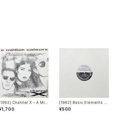
[1992] Channel X – A Milli
[1992] Basic Elements –
on Colours [Beat Box]
T-E-C-H-N-O [Pantera R
¥1,700
¥500
ecords]