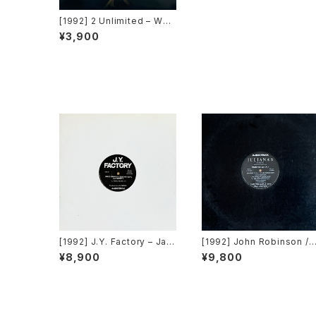
[1992] 2 Unlimited – Wor
kaholic [Byte Records]
¥3,900
[1992] J.Y. Factory – Jam
[1992] John Robinson / D
es Brown Is Dead Or Aliv
igital Volcano – Damnati
¥8,900
¥9,800
e [Avex Trax]
n / Explosion [Avex Trax