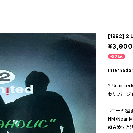
[1992] 2 
¥3,900
残り1点
Internatio
2 Unlim
わり、バージ
レコード（盤
NM（Near M
超音波洗浄