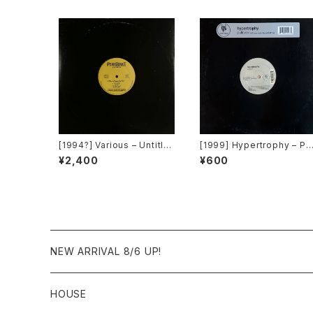
[1994?] Various – Untitle
[1999] Hypertrophy – Pu
d (PM-669)[PoweRemix
lover [Tommy Boy Silve
¥2,400
¥600
Records]
Label]
NEW ARRIVAL 8/6 UP!
HOUSE