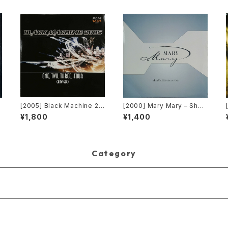
l
[2005] Black Machine 20
[2000] Mary Mary – Shac
r
05 – One, Two, Three, F
kles (Praise You) [C2Rec
¥1,800
¥1,400
our (How Gee) [PLM Rec
ords / Columbia]
ords]
Category