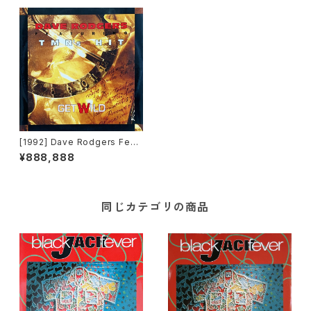
[1992] Dave Rodgers Feat
uring TMN's Hit – Get Wild
¥888,888
[A.Beat-C.]
同じカテゴリの商品