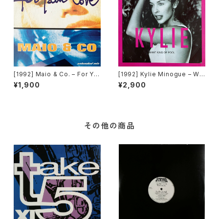
[1992] Maio & Co. – For Yo
[1992] Kylie Minogue – Wh
ur Love [Time Records]
at Kind Of Fool [PWL Inter
¥1,900
¥2,900
national]
その他の商品