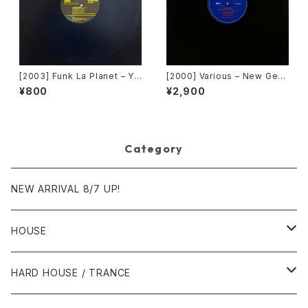
[2003] Funk La Planet – Yo
[2000] Various – New Gen
u Gave Me Love (Funk La
eration / Back To The "Dis
¥800
¥2,900
Planet 008) [Funk La Plane
co" ~私もDiscoへ連れていっ
t]
て~ [Avex Trax]
Category
NEW ARRIVAL 8/7 UP!
HOUSE
1980年代
HARD HOUSE / TRANCE