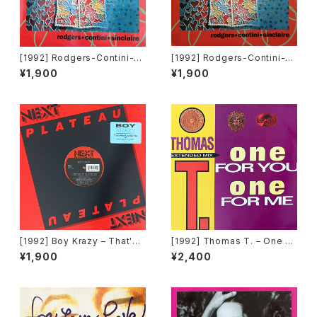
[1992] Rodgers-Contini-Si
[1992] Rodgers-Contini-Si
nclaire – Black Jack Fever
nclaire – Black Jack Fever
¥1,900
¥1,900
[Double Rec.]
[Double Rec.][在庫B]
[1992] Boy Krazy – That's
[1992] Thomas T. – One Fo
What Love Can Do [Next Pl
r You One For Me [Time Re
¥1,900
¥2,400
ateau Records Inc.]
cords][TRD 1250]