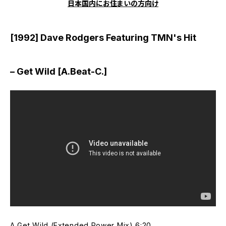
日本国内にお住まいの方向け
[1992] Dave Rodgers Featuring TMN's Hit
– Get Wild [A.Beat-C.]
A Get Wild (Extended Power Mix) 6:20