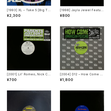
[1993] XL – Take 5 [Big Ti
[1998] Jayla Jewel Featuri
me International]
ng Grand Puba – I Like Wh
¥2,300
¥800
at U Do To Me (Remix) [Str
yke Entertainment]
[2001] Lil' Romeo, Nick Ca
[2004] D12 – How Come /
nnon & 3LW – Parents Just
American Psycho [Shady R
¥700
¥1,800
Don't Understand [Jive, Ni
ecords][PROMO]
ck Records]