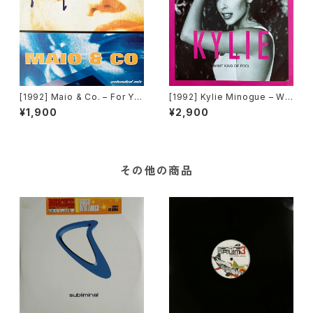
[1992] Maio & Co. – For Yo
[1992] Kylie Minogue – Wh
ur Love [Time Records]
at Kind Of Fool [PWL Inter
¥1,900
¥2,900
national]
その他の商品