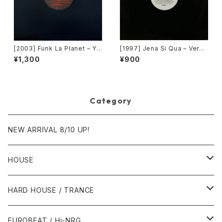
[2003] Funk La Planet – Yo
[1997] Jena Si Qua – Verse
u Gave Me Love (Funk La
1, Verse 2 / Down South [C
¥1,300
¥900
Planet 007)[Funk La Plane
olumbia][PROMO]
t]
Category
NEW ARRIVAL 8/10 UP!
HOUSE
1980年代
HARD HOUSE / TRANCE
1987年・以前
1990年代
1990年代
EUROBEAT / Hi-NRG