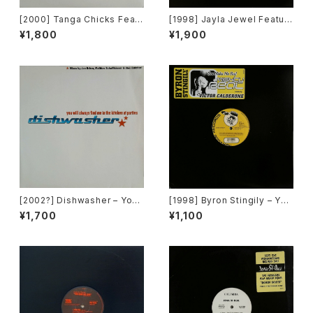
[2000] Tanga Chicks Featu
[1998] Jayla Jewel Featuri
ring Dimitri & Tom – Brasil
ng Grand Puba – I Like Wh
¥1,800
¥1,900
Over Zurich [Subliminal][2
at U Do To Me (Remix) [Str
枚組]
yke Entertainment]
[2002?] Dishwasher – You
[1998] Byron Stingily – You
Will Always Find Me In The
Make Me Feel (Mighty Rea
¥1,700
¥1,100
Kitchen At Parties [Ka2 Mu
l) [Nervous Records]
sic]