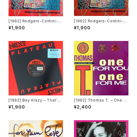
[1992] Rodgers-Contini-Si
[1992] Rodgers-Contini-Si
nclaire – Black Jack Fever
nclaire – Black Jack Fever
¥1,900
¥1,900
[Double Rec.]
[Double Rec.][在庫B]
[1992] Boy Krazy – That's
[1992] Thomas T. – One Fo
What Love Can Do [Next Pl
r You One For Me [Time Re
¥1,900
¥2,400
ateau Records Inc.]
cords][TRD 1250]