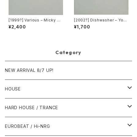
[1999?] Various – Micky Re
[2002?] Dishwasher – You
cords Vol.41 [Micky Recor
Will Always Find Me In The
¥2,400
¥1,700
ds.][PROMO]
Kitchen At Parties [Ka2 Mu
sic]
Category
NEW ARRIVAL 8/7 UP!
HOUSE
1980年代
HARD HOUSE / TRANCE
1987年・以前
1990年代
1990年代
EUROBEAT / Hi-NRG