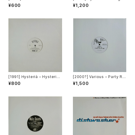
s Think Alike [Cajo!]
ss [Botanica Del Jibaro]
¥600
¥1,200
[1991] Hysterià – Hysteria
[2000?] Various – Party Re
(There's No Reason To Be
mixers Volume 5 [OPR]
¥800
¥1,500
Disturbed) [T.A.O.B. Danc
e]