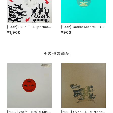
[1992] RuPaul – Supermod
[1992] Jackie Moore – Bec
el (You Better Work) / Hou
ause The Night [Discomag
¥1,900
¥900
se Of Love [Tommy Boy]
ic Records]
その他の商品
[2002] 2for5 – Broke Mind
[2003] Cyne – Due Progre