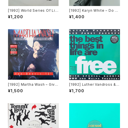
[1992] World Series Of Lif
[1992] Karyn White – Do Un
e Featuring Claudine Nels
to Me / Walkin' The Dog
¥1,200
¥1,400
on – I Would Give Anything
[Warner Bros. Records]
(Mixes) [A&M Records]
[1992] Martha Wash – Give
[1992] Luther Vandross & J
It To You [RCA][2枚組]
anet Jackson With Special
¥1,500
¥1,700
Guests BBD & Ralph Tresv
ant – The Best Things In Li
fe Are Free [Perspective R
ecords]