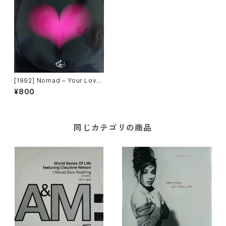
[1992] Nomad – Your Love
Is Lifting Me [Rumour Rec
¥800
ords]
同じカテゴリの商品