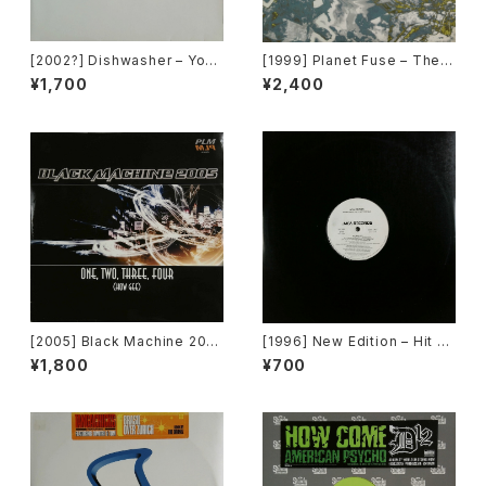
[2002?] Dishwasher – You
[1999] Planet Fuse – The R
Will Always Find Me In The
eal Face [Dance Pollution]
¥1,700
¥2,400
Kitchen At Parties [Ka2 Mu
sic]
[2005] Black Machine 200
[1996] New Edition – Hit M
5 – One, Two, Three, Four
e Off [MCA Records][PRO
¥1,800
¥700
(How Gee) [PLM Records]
MO]