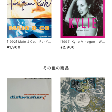
[1992] Maio & Co. – For Yo
[1992] Kylie Minogue – Wh
ur Love [Time Records]
at Kind Of Fool [PWL Inter
¥1,900
¥2,900
national]
その他の商品