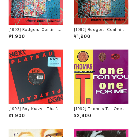
[1992] Rodgers-Contini-Si
[1992] Rodgers-Contini-Si
nclaire – Black Jack Fever
nclaire – Black Jack Fever
¥1,900
¥1,900
[Double Rec.]
[Double Rec.][在庫B]
[1992] Boy Krazy – That's
[1992] Thomas T. – One Fo
What Love Can Do [Next Pl
r You One For Me [Time Re
¥1,900
¥2,400
ateau Records Inc.]
cords][TRD 1250]