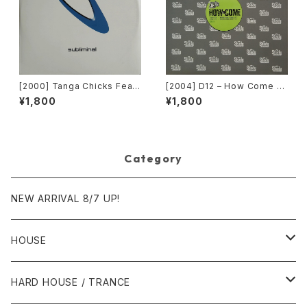
[2000] Tanga Chicks Featu
[2004] D12 – How Come /
ring Dimitri & Tom – Brasil
American Psycho [Shady R
¥1,800
¥1,800
Over Zurich [Subliminal][2
ecords][PROMO]
枚組]
Category
NEW ARRIVAL 8/7 UP!
HOUSE
1980年代
HARD HOUSE / TRANCE