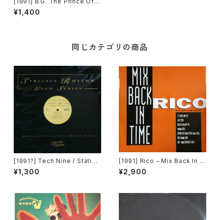
[1991] B.G. The Prince Of R
ap – Take Control Of The
¥1,400
Party! [Epic]
同じカテゴリの商品
[1991?] Tech Nine / Static –
[1991] Rico – Mix Back In T
Slam Jam / Dream It [Strict
ime / What! [SMP]
¥1,300
¥2,900
ly Rhythm]