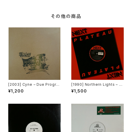
その他の商品
[2003] Cyne – Due Progre
[1990] Northern Lights – J
ss [Botanica Del Jibaro]
et Lag [Next Plateau Recor
¥1,200
¥1,500
ds Inc.]