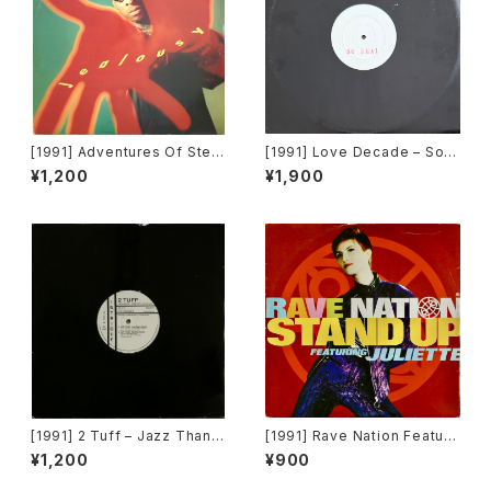
[1991] Adventures Of Stevi
[1991] Love Decade – So R
e V. – Jealousy [Mercury]
eal [Not On Label][PROM
¥1,200
¥1,900
O]
[1991] 2 Tuff – Jazz Thang
[1991] Rave Nation Featuri
(Remixes) [Intrigue Record
ng Juliette – Stand Up [Pul
¥1,200
¥900
s][PROMO]
se-8 Records]