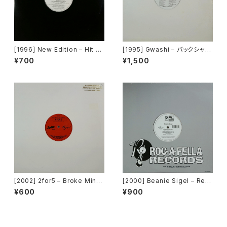
[1996] New Edition – Hit M
[1995] Gwashi – バックシャン
e Off [MCA Records][PRO
[Heavy Shit]
¥700
¥1,500
MO]
[2002] 2for5 – Broke Mind
[2000] Beanie Sigel – Rem
s Think Alike [Cajo!]
ember Them Days / Raw &
¥600
¥900
Uncut [Roc-A-Fella Record
s]