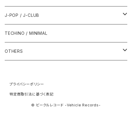
1993年
1997年
2002年
2002年
1988年
2011年
1991年
1991年
2000年
1985年・以前
1990年代
1980年代
J-POP / J-CLUB
1994年
1998年
2003年
2003年
1989年
2012年
1992年
1992年
2001年
1986年
1990年
1988年・以前
2000年代
1990年代
1980年代
TECHINO / MINIMAL
1995年
1999年
2004年
2004年
2013年
1993年 - 1999年
1993年
2002年・以降
1987年
1991年
1989年
2000年
1990年
2000年代
1990年代
OTHERS
1996年
2005年
2005年
2014年
1994年
1988年
1992年
2001年
1991年
2000年
1990年
2000年代
1980年代
1997年
2006年
2006年
2015年
1995年
1989年
1993年
2002年
1992年
プライバシーポリシー
2001年
1991年
2000年
1985年・以前
1990年代
特定商取引法に基づく表記
1998年
2007年
2007年
2016年
1996年 - 1999年
1994年
2003年
1993年
2002年
1992年
2001年
1986年
1990年
2000年代
© ビークルレコード -Vehicle Records-
1999年
2008年
2008年
2017年
1995年
2004年
1994年
2003年
1993年
2002年
1987年
1991年
2000年
2009年
2009年
2018年