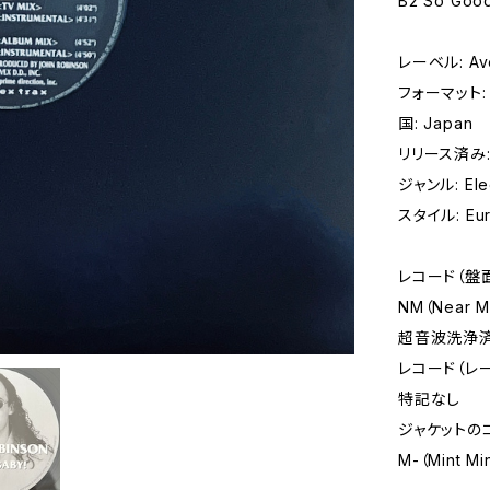
B2 So Good
レーベル: Ave
フォーマット: レ
国: Japan
リリース済み:
ジャンル: Elec
スタイル: Eur
レコード（盤
NM（Near M
超音波洗浄
レコード（レ
特記なし
ジャケットの
M-（Mint Mi