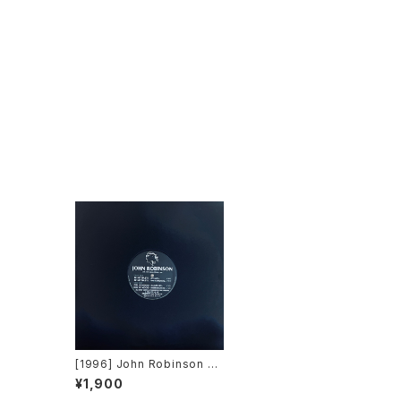
[1996] John Robinson –
Be My Baby! [Avex Trax]
¥1,900