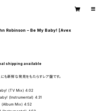
hn Robinson – Be My Baby! [Avex
nal shipping available
にも新鮮な発見をもたらすレア盤です。
aby! (TV Mix) 4:02
by! (Instrumental) 4:31
 (Album Mix) 4:52