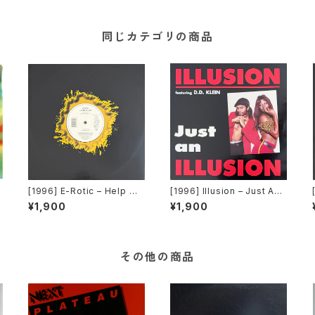
同じカテゴリの商品
o
[1996] E-Rotic – Help Me
[1996] Illusion – Just An I
n
Dr. Dick [Blow Up / Interc
llusion [Dance Pool]
¥1,900
¥1,900
ord]
その他の商品