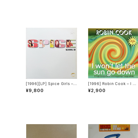
[1996][LP] Spice Girls –
[1996] Robin Cook – I W
Spice [Virgin]
n't Let The Sun Go Dow
¥9,800
¥2,900
[Musica Solare]