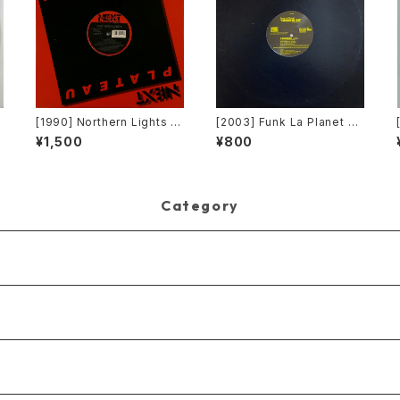
a
[1990] Northern Lights –
[2003] Funk La Planet – Y
a
Jet Lag [Next Plateau Re
ou Gave Me Love (Funk
¥1,500
¥800
cords Inc.]
La Planet 008) [Funk La
Planet]
Category