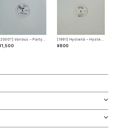
[2000?] Various – Party R
[1991] Hysterià – Hysteri
emixers Volume 5 [OPR]
a (There's No Reason To
¥1,500
¥800
Be Disturbed) [T.A.O.B. D
ance]