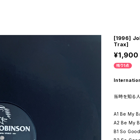
[1996] Jo
Trax]
¥1,900
残り1点
Internatio
当時を知る人
A1 Be My B
A2 Be My Ba
B1 So Good