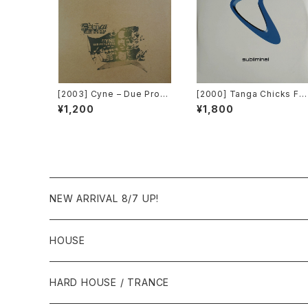
[2003] Cyne – Due Progr
[2000] Tanga Chicks Fe
ess [Botanica Del Jibar
turing Dimitri & Tom – Br
¥1,200
¥1,800
o]
sil Over Zurich [Sublimin
al][2枚組]
NEW ARRIVAL 8/7 UP!
HOUSE
1980年代
HARD HOUSE / TRANCE