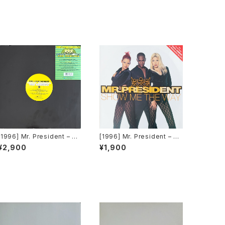
[1996] Mr. President – Co
[1996] Mr. President – Sh
co Jamboo (The Remixe
ow Me The Way [WEA]
¥2,900
¥1,900
s) [WEA]