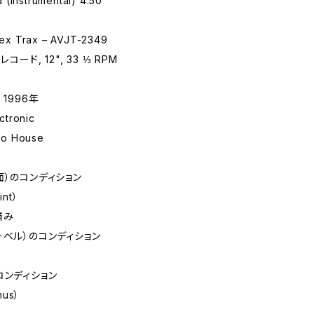
 (Instrumental) 4:50
x Trax – AVJT-2349
コード, 12", 33 ⅓ RPM
 1996年
tronic
o House
面）のコンディション
int）
済み
ーベル）のコンディション
コンディション
nus）