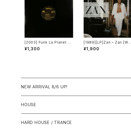
[2003] Funk La Planet – Y
[1989][LP]Zan – Zan [Wa
ou Gave Me Love (Funk
ner Bros. Records]
¥1,300
¥1,900
La Planet 007)[Funk La P
lanet]
NEW ARRIVAL 8/6 UP!
HOUSE
1980年代
HARD HOUSE / TRANCE