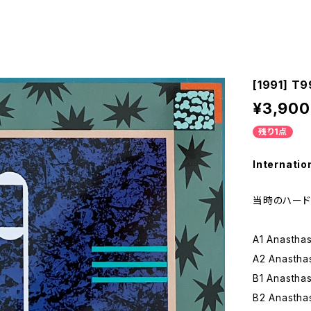
[1991] T9
¥3,900
残り1点
Internatio
当時のハード
A1 Anasthas
A2 Anasthas
B1 Anasthas
B2 Anastha