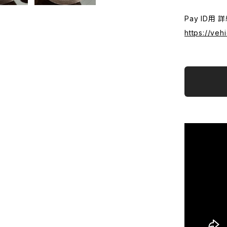
Pay ID用 
https://veh