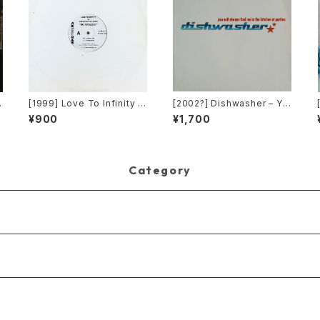
r
[1999] Love To Infinity v
[2002?] Dishwasher – Yo
s Loleatta Holloway – No
u Will Always Find Me In
¥900
¥1,700
Apology [Brothers][PRO
The Kitchen At Parties [K
MO]
a2 Music]
Category