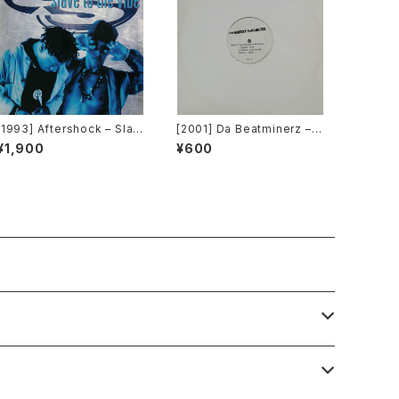
[1993] Aftershock – Slav
[2001] Da Beatminerz –
e To The Vibe [Virgin]
Open [Rawkus]
¥1,900
¥600