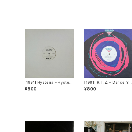
[1991] Hysterià – Hysteri
[1991] R.T.Z. – Dance Yo
a (There's No Reason To
r Ass Off [Decadance R
¥800
¥800
Be Disturbed) [T.A.O.B. D
cords]
ance]