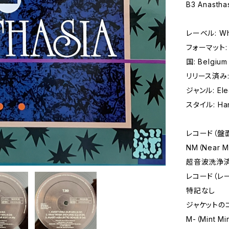
B3 Anasthas
レーベル: Who
フォーマット: レ
国: Belgium
リリース済み: 
ジャンル: Elec
スタイル: Har
レコード（盤
NM（Near M
超音波洗浄
レコード（レ
特記なし
ジャケットの
M-（Mint Mi