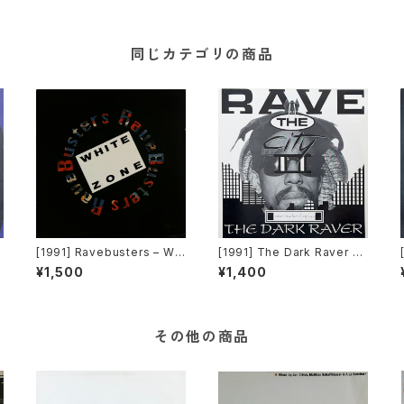
同じカテゴリの商品
u
[1991] Ravebusters – Whi
[1991] The Dark Raver –
e
te Zone [Dance Opera]
One Fucked Up… [Dance
¥1,500
¥1,400
International Records]
その他の商品