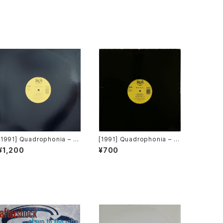
[1991] Quadrophonia – Q
[1991] Quadrophonia – Q
uadrophonia [ARS]
uadrophonia [ARS][在庫
¥1,200
¥700
B]