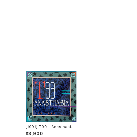
[1991] T99 – Anasthasia
[Who's That Beat?]
¥3,900