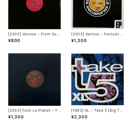
[2000] Various – From Sup
[2003] Various – Fantastic
er Dance Freak Vol. 83 / B
Freeriding 2 EP 1 [Switchst
¥800
¥1,300
ack To The "Disco" ~私もD
ance Recordings]
iscoへ連れていって~ Reques
t 00.00.11 [Avex Trax]
[2003] Funk La Planet – Yo
[1993] XL – Take 5 [Big Ti
u Gave Me Love (Funk La
me International]
¥1,300
¥2,300
Planet 007)[Funk La Plane
t]