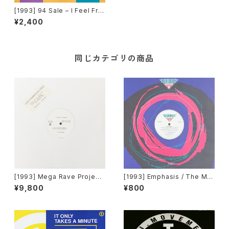
[1993] 94 Sale – I Feel Fre
e [Sound & Vision]
¥2,400
同じカテゴリの商品
[1993] Mega Rave Project
[1993] Emphasis / The Ma
Produced By John Robins
nipulator – Goodbye Baby
¥9,800
¥800
on – Rave Technopolis To
Say Goodbye / Do Ya Wan
kyo [Sony Records][PROM
na Party [Decadance Reco
O]
rds]