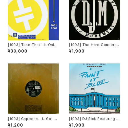
[1993] Take That – It Only
[1993] The Hard Concert –
Takes A Minute (I.S.D. Rem
Rhythm Is Hard [DJ Move
¥39,800
¥1,900
ix) [RCA]
ment]
[1993] Cappella – U Got 2
[1993] DJ Sick Featuring D
Know (Remixes) [Media R
r. D.O.P.E. & Bulldozer – Pai
¥1,200
¥1,900
ecords]
nt It Blue [Bulldozer Recor