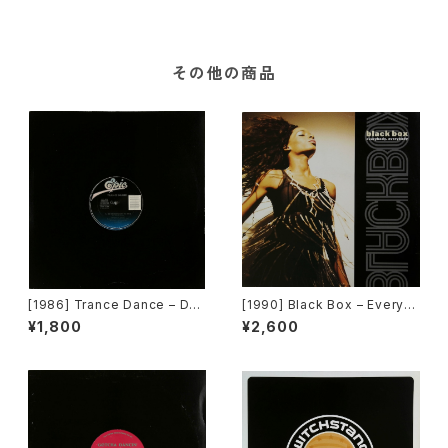
ds]
その他の商品
[1986] Trance Dance – Do
[1990] Black Box – Everyb
The Dance [Epic]
ody, Everybody [Deconstr
¥1,800
¥2,600
uction]