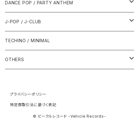
2001年
2001年
1987年
2010年
1990年
1990年
2000年代
2000年代
1980年代
DANCE POP / PARTY ANTHEM
1993年
1997年
2002年
2002年
1988年
2011年
1991年
1991年
2000年
1985年・以前
1990年代
1980年代
J-POP / J-CLUB
1994年
1998年
2003年
2003年
1989年
2012年
1992年
1992年
2001年
1986年
1990年
1988年・以前
2000年代
1990年代
1980年代
TECHINO / MINIMAL
1995年
1999年
2004年
2004年
2013年
1993年 - 1999年
1993年
2002年・以降
1987年
1991年
1989年
2000年
1990年
2000年代
1990年代
OTHERS
1996年
2005年
2005年
2014年
1994年
1988年
1992年
2001年
1991年
2000年
1990年
2000年代
1980年代
1997年
2006年
2006年
2015年
1995年
1989年
1993年
2002年
1992年
プライバシーポリシー
2001年
1991年
2000年
1985年・以前
1990年代
特定商取引法に基づく表記
1998年
2007年
2007年
2016年
1996年 - 1999年
1994年
2003年
1993年
2002年
1992年
2001年
1986年
1990年
2000年代
© ビークルレコード -Vehicle Records-
1999年
2008年
2008年
2017年
1995年
2004年
1994年
2003年
1993年
2002年
1987年
1991年
2000年