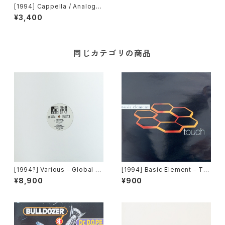
[1994] Cappella / Analog
Master – U & Me (Remix) /
¥3,400
No Gravity [Cutting Edge]
[PROMO]
同じカテゴリの商品
[1994?] Various – Global D
[1994] Basic Element – To
ance Network - TECH・KAR
uch [EMI United Kingdom]
¥8,900
¥900
A REMIX FOR CLUB PLAY
[Sony][PROMO]