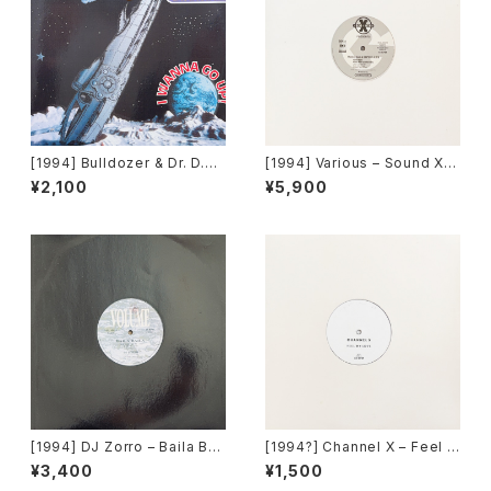
[1994] Bulldozer & Dr. D.O.
[1994] Various – Sound X P
P.E. – I Wanna Go Up! [Bull
resents [Sony][PROMO]
¥2,100
¥5,900
dozer Records]
[1994] DJ Zorro – Baila Bail
[1994?] Channel X – Feel M
a [Volume]
y Love [WL Records]
¥3,400
¥1,500