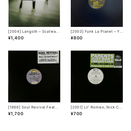
[2004] Langoth – Scatwalk
[2003] Funk La Planet – Yo
[Sunshine Enterprises]
u Gave Me Love (Funk La
¥1,400
¥800
Planet 008) [Funk La Plane
t]
[1996] Soul Revival Featuri
[2001] Lil' Romeo, Nick Ca
ng Capathia Jenkins – Whe
nnon & 3LW – Parents Just
¥1,700
¥700
n The Spirit Moves [Sub-U
Don't Understand [Jive, Ni
rban][2枚組]
ck Records]