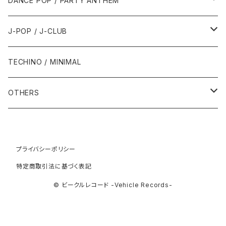
DANCE POP / PARTY ANTHEM
1993年
1997年
2002年
2002年
1988年
2011年
1991年
1991年
2000年
1985年・以前
1990年代
1980年代
J-POP / J-CLUB
1994年
1998年
2003年
2003年
1989年
2012年
1992年
1992年
2001年
1986年
1990年
1988年・以前
2000年代
1990年代
1980年代
TECHINO / MINIMAL
1995年
1999年
2004年
2004年
2013年
1993年 - 1999年
1993年
2002年・以降
1987年
1991年
1989年
2000年
1990年
2000年代
1990年代
OTHERS
1996年
2005年
2005年
2014年
1994年
1988年
1992年
2001年
1991年
2000年
1990年
2000年代
1980年代
1997年
2006年
2006年
2015年
1995年
1989年
1993年
2002年
1992年
プライバシーポリシー
2001年
1991年
2000年
1985年・以前
1990年代
特定商取引法に基づく表記
1998年
2007年
2007年
2016年
1996年 - 1999年
1994年
2003年
1993年
2002年
1992年
2001年
1986年
1990年
2000年代
© ビークルレコード -Vehicle Records-
1999年
2008年
2008年
2017年
1995年
2004年
1994年
2003年
1993年
2002年
1987年
1991年
2000年