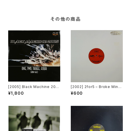
その他の商品
[2005] Black Machine 200
[2002] 2for5 – Broke Mind
5 – One, Two, Three, Four
s Think Alike [Cajo!]
¥1,800
¥600
(How Gee) [PLM Records]