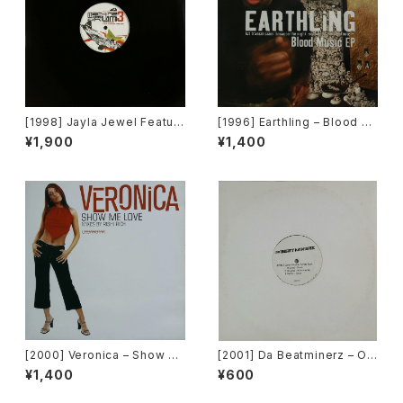
[1998] Jayla Jewel Featuri
[1996] Earthling – Blood M
ng Grand Puba – I Like Wh
usic EP [Cooltempo]
¥1,900
¥1,400
at U Do To Me (Remix) [Str
yke Entertainment]
[2000] Veronica – Show M
[2001] Da Beatminerz – Op
e Love [Urbanstar]
en [Rawkus]
¥1,400
¥600