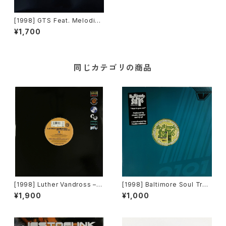
[1998] GTS Feat. Melodie
Sexton – Break The Ties T
¥1,700
hat Bind [Artimage Vinyls]
同じカテゴリの商品
[1998] Luther Vandross – A
[1998] Baltimore Soul Tree
re You Using Me / Nights I
– Hope In Your Soul [Veloci
¥1,900
¥1,000
n Harlem [Crossing Move
ty Recordings]
ments]