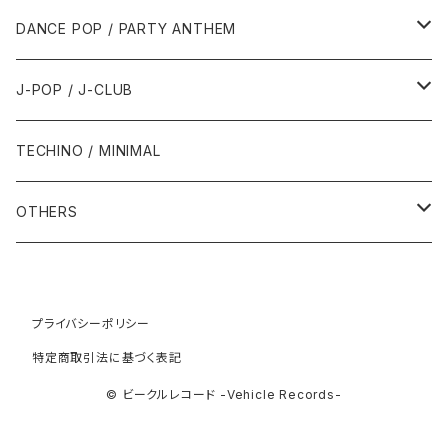
1992年
1996年
2001年
2001年
1987年
2010年
1990年
1990年
2000年代
2000年代
1980年代
DANCE POP / PARTY ANTHEM
1993年
1997年
2002年
2002年
1988年
2011年
1991年
1991年
2000年
1985年・以前
1990年代
1980年代
J-POP / J-CLUB
1994年
1998年
2003年
2003年
1989年
2012年
1992年
1992年
2001年
1986年
1990年
1988年・以前
2000年代
1990年代
1980年代
TECHINO / MINIMAL
1995年
1999年
2004年
2004年
2013年
1993年 - 1999年
1993年
2002年・以降
1987年
1991年
1989年
2000年
1990年
2000年代
1990年代
OTHERS
1996年
2005年
2005年
2014年
1994年
1988年
1992年
2001年
1991年
2000年
1990年
2000年代
1980年代
1997年
2006年
2006年
2015年
1995年
1989年
1993年
2002年
1992年
プライバシーポリシー
2001年
1991年
2000年
1985年・以前
1990年代
特定商取引法に基づく表記
1998年
2007年
2007年
2016年
1996年 - 1999年
1994年
2003年
1993年
2002年
1992年
2001年
1986年
1990年
2000年代
© ビークルレコード -Vehicle Records-
1999年
2008年
2008年
2017年
1995年
2004年
1994年
2003年
1993年
2002年
1987年
1991年