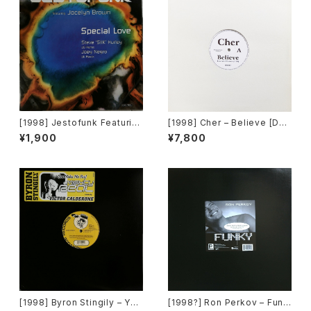
[1998] Jestofunk Featurin
[1998] Cher – Believe [Den
g Jocelyn Brown – Special
oiser Ltd.][PROMO]
¥1,900
¥7,800
Love [Columbia]
[1998] Byron Stingily – You
[1998?] Ron Perkov – Funk