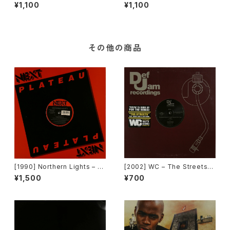
Make Me Feel (Mighty Rea
y [Arpee Records]
¥1,100
¥1,100
l) [Nervous Records]
その他の商品
[1990] Northern Lights – J
[2002] WC – The Streets
et Lag [Next Plateau Recor
(Remix) [Def Jam Recordin
¥1,500
¥700
ds Inc.]
gs][PROMO]