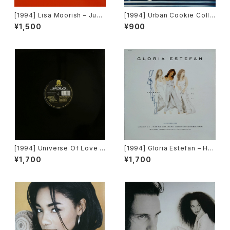
[1994] Lisa Moorish – Just
[1994] Urban Cookie Colle
The Way It Is [Go!Beat]
ctive – Bring It On Home [P
¥1,500
¥900
ulse-8 Records]
[1994] Universe Of Love –
[1994] Gloria Estefan – Hol
Never Too Late [Animus R
d Me, Thrill Me, Kiss Me [E
¥1,700
¥1,700
ecords]
pic]