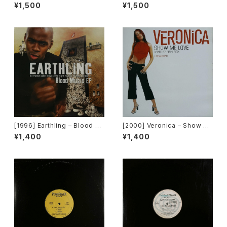
et Lag [Next Plateau Recor
mixers Volume 5 [OPR]
¥1,500
¥1,500
ds Inc.]
[1996] Earthling – Blood M
[2000] Veronica – Show M
usic EP [Cooltempo]
e Love [Urbanstar]
¥1,400
¥1,400