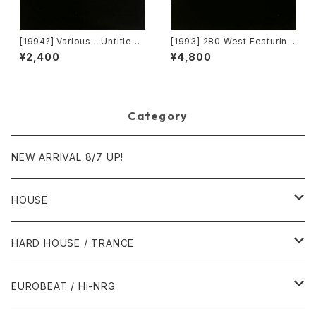
[1994?] Various – Untitled
[1993] 280 West Featuring
(PM-669)[PoweRemix Rec
Diamond Temple – Love's
¥2,400
¥4,800
ords]
Masquerade [Kaleidiasco
pe Records]
Category
NEW ARRIVAL 8/7 UP!
HOUSE
1980年代
HARD HOUSE / TRANCE
1987年・以前
1990年代
1990年代
EUROBEAT / Hi-NRG