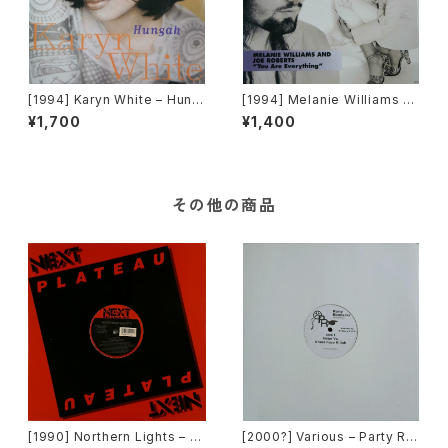
[1994] Karyn White – Hung
[1994] Melanie Williams &
ah [Warner Bros. Records]
Joe Roberts – You Are Eve
¥1,700
¥1,400
rything [Columbia]
その他の商品
[1990] Northern Lights – J
[2000?] Various – Party Re