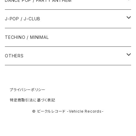
DANCE POP / PARTY ANTHEM
1993年
1997年
2002年
2002年
1988年
2011年
1991年
1991年
2000年
1985年・以前
1990年代
1980年代
J-POP / J-CLUB
1994年
1998年
2003年
2003年
1989年
2012年
1992年
1992年
2001年
1986年
1990年
1988年・以前
2000年代
1990年代
1980年代
TECHINO / MINIMAL
1995年
1999年
2004年
2004年
2013年
1993年 - 1999年
1993年
2002年・以降
1987年
1991年
1989年
2000年
1990年
2000年代
1990年代
OTHERS
1996年
2005年
2005年
2014年
1994年
1988年
1992年
2001年
1991年
2000年
1990年
2000年代
1980年代
1997年
2006年
2006年
2015年
1995年
1989年
1993年
2002年
1992年
プライバシーポリシー
2001年
1991年
2000年
1985年・以前
1990年代
特定商取引法に基づく表記
1998年
2007年
2007年
2016年
1996年 - 1999年
1994年
2003年
1993年
2002年
1992年
2001年
1986年
1990年
2000年代
© ビークルレコード -Vehicle Records-
1999年
2008年
2008年
2017年
1995年
2004年
1994年
2003年
1993年
2002年
1987年
1991年
2000年