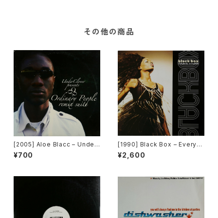
その他の商品
[2005] Aloe Blacc – Under
[1990] Black Box – Everyb
Clover Presents Ordinary
ody, Everybody [Deconstr
¥700
¥2,600
People Remix Suite [Unde
uction]
rClover Records]