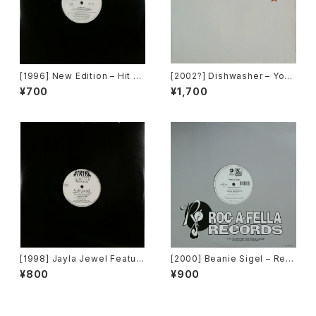
[1996] New Edition – Hit M
[2002?] Dishwasher – You
e Off [MCA Records][PRO
Will Always Find Me In The
¥700
¥1,700
MO]
Kitchen At Parties [Ka2 Mu
sic]
[1998] Jayla Jewel Featuri
[2000] Beanie Sigel – Rem
ng Grand Puba – I Like Wh
ember Them Days / Raw &
¥800
¥900
at U Do To Me (Remix) [Str
Uncut [Roc-A-Fella Record
yke Entertainment]
s]