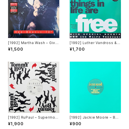
[1992] Martha Wash – Give
[1992] Luther Vandross & J
It To You [RCA][2枚組]
anet Jackson With Special
¥1,500
¥1,700
Guests BBD & Ralph Tresv
ant – The Best Things In Li
fe Are Free [Perspective R
ecords]
[1992] RuPaul – Supermod
[1992] Jackie Moore – Bec
el (You Better Work) / Hou
ause The Night [Discomag
¥1,900
¥900
se Of Love [Tommy Boy]
ic Records]