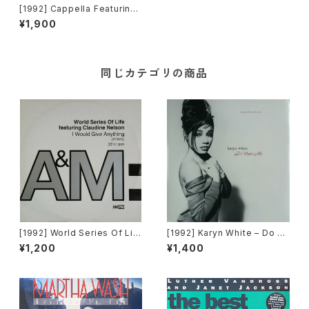
[1992] Cappella Featuring
Loleatta Holloway – Take
¥1,900
Me Away [PWL Continenta
l]
同じカテゴリの商品
[1992] World Series Of Lif
[1992] Karyn White – Do Un
e Featuring Claudine Nels
to Me / Walkin' The Dog
¥1,200
¥1,400
on – I Would Give Anything
[Warner Bros. Records]
(Mixes) [A&M Records]