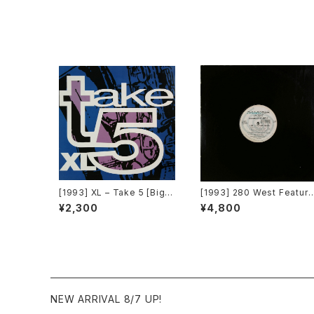
ovements]
[1993] XL – Take 5 [Big T
[1993] 280 West Featuri
ime International]
g Diamond Temple – Lo
¥2,300
¥4,800
e's Masquerade [Kaleidi
ascope Records]
NEW ARRIVAL 8/7 UP!