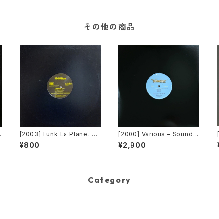
その他の商品
n
[2003] Funk La Planet – Y
[2000] Various – Sound F
v
ou Gave Me Love (Funk
actory Y&Co. / Back To T
¥800
¥2,900
La Planet 008) [Funk La
he "Disco" 〜私もDiscoへ
Planet]
連れていって〜 Request 0
0.00.05 [Avex Trax][VEJ
T-89071]
Category