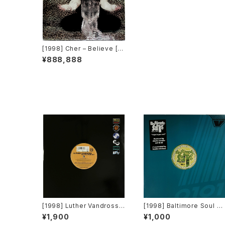
[1998] Cher – Believe [W
arner Bros. Records][2枚
¥888,888
組]
[1998] Luther Vandross –
[1998] Baltimore Soul Tr
Are You Using Me / Night
ee – Hope In Your Soul [
¥1,900
¥1,000
s In Harlem [Crossing M
elocity Recordings]