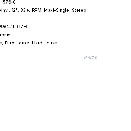
44576-0
Vinyl, 12", 33 ⅓ RPM, Maxi-Single, Stereo
1998年11月17日
ronic
se, Euro House, Hard House
通報する