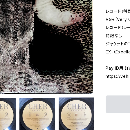
レコード（盤
VG+（Very 
レコード（レ
特記なし
ジャケットの
EX-（Excell
Pay ID用 
https://veh