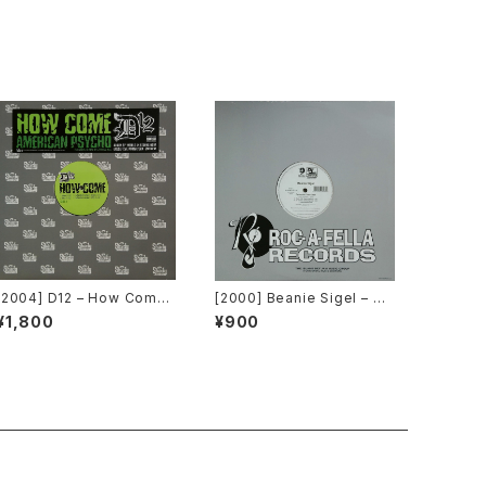
s]
[2004] D12 – How Come
[2000] Beanie Sigel – Re
/ American Psycho [Shad
member Them Days / Ra
¥1,800
¥900
y Records][PROMO]
w & Uncut [Roc-A-Fella
Records]