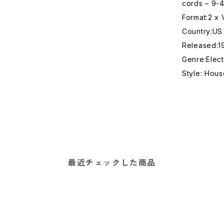
cords – 9-
Format:2 x 
Country:US
Released:
Genre:Elect
Style: Hou
最近チェックした商品