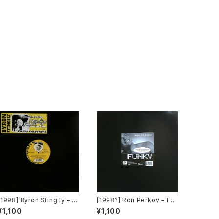
[1998] Byron Stingily – Y
[1998?] Ron Perkov – Fu
ou Make Me Feel (Might
nky [Arpee Records]
¥1,100
¥1,100
y Real) [Nervous Record