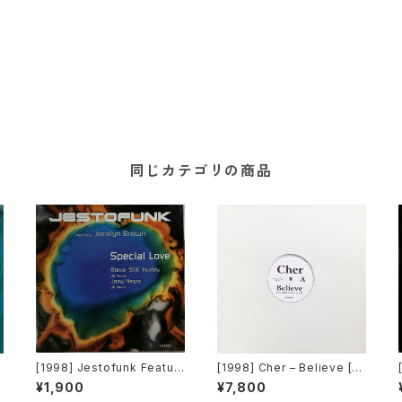
同じカテゴリの商品
[1998] Jestofunk Featuri
[1998] Cher – Believe [D
V
ng Jocelyn Brown – Spe
enoiser Ltd.][PROMO]
¥1,900
¥7,800
cial Love [Columbia]