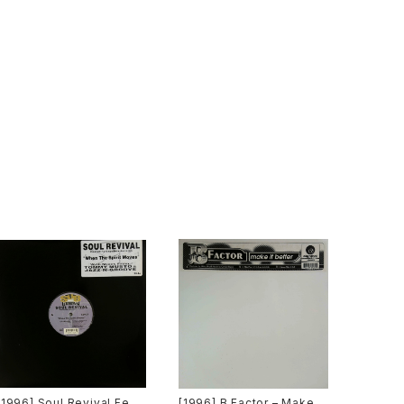
[1996] Soul Revival Feat
[1996] B Factor – Make It