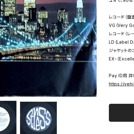
ュオで、90
レコード（盤
VG（Very G
レコード（レ
LD（Label 
ジャケットの
EX-（Excell
Pay ID用 
https://veh