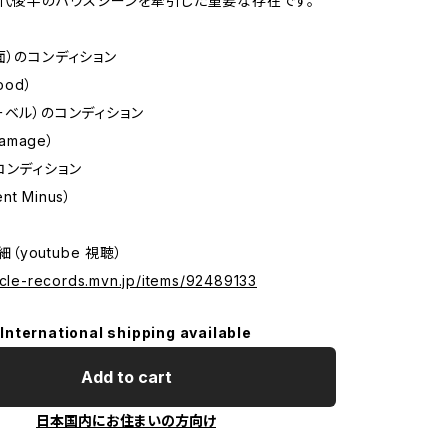
年代後半のハウスシーンを牽引した重要な存在です。
面）のコンディション
ood）
ーベル）のコンディション
Damage）
コンディション
ent Minus）
詳細（youtube 視聴）
icle-records.mvn.jp/items/92489133
International shipping available
Add to cart
日本国内にお住まいの方向け