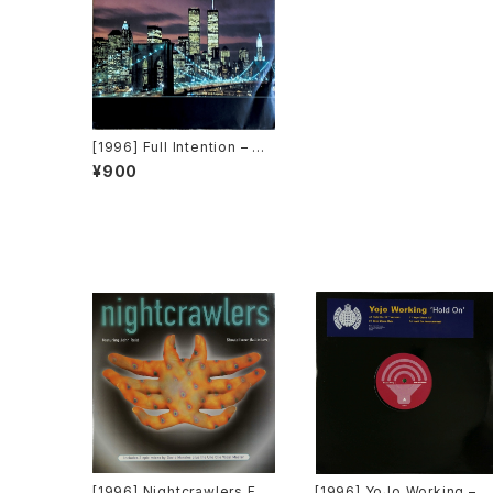
[1996] Full Intention – Up
town Downtown [Stress
¥900
Records]
[1996] Nightcrawlers Fea
[1996] YoJo Working – H