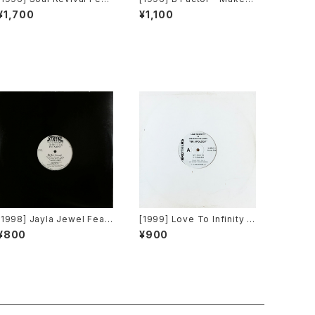
uring Capathia Jenkins –
Better [Eightball Record
¥1,700
¥1,100
When The Spirit Moves
s]
[Sub-Urban][2枚組]
[1998] Jayla Jewel Featu
[1999] Love To Infinity v
ring Grand Puba – I Like
s Loleatta Holloway – No
¥800
¥900
What U Do To Me (Remi
Apology [Brothers][PRO
x) [Stryke Entertainment]
MO]