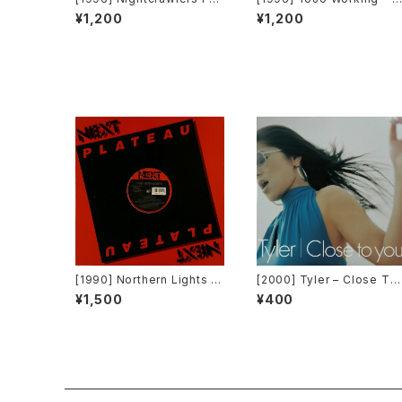
turing John Reid – Shoul
old On [Sound Of Minist
¥1,200
¥1,200
d I Ever (Fall In Love) [1st
y][2枚組][PROMO]
Avenue Records]
[1990] Northern Lights –
[2000] Tyler – Close To
Jet Lag [Next Plateau Re
You [Belo Records]
¥1,500
¥400
cords Inc.]