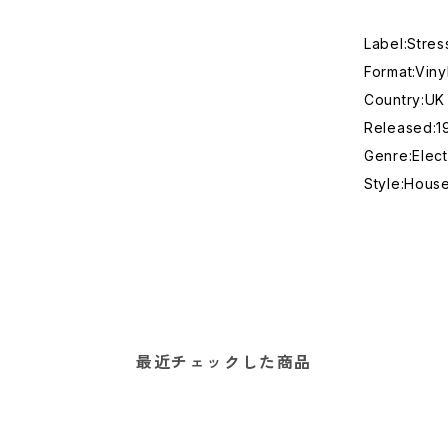
Label:Stre
Format:Viny
Country:UK
Released
Genre:Elect
Style:Hous
最近チェックした商品