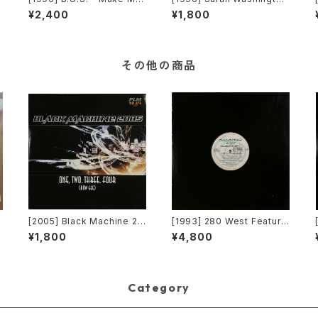
r
Happy [Paratone][在庫B]
– Everything (Mood II Swi
¥2,400
¥1,800
ng / Torrales & Mendoza
(Mentor) Mixes) [AM:PM]
[2枚組]
その他の商品
[2005] Black Machine 20
[1993] 280 West Featurin
05 – One, Two, Three, F
g Diamond Temple – Lov
¥1,800
¥4,800
our (How Gee) [PLM Rec
e's Masquerade [Kaleidi
ords]
ascope Records]
Category