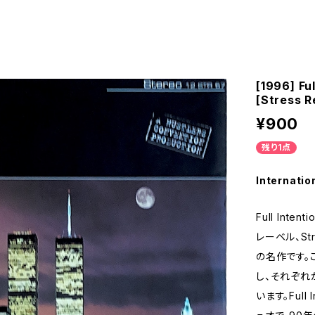
[1996] Fu
[Stress R
¥900
残り1点
Internatio
Full Inte
レーベル、St
の名作です。
し、それぞれ
います。Full 