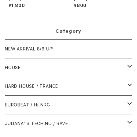
5 – One, Two, Three, Four
er Dance Freak Vol. 83 / B
¥1,800
¥800
(How Gee) [PLM Records]
ack To The "Disco" ~私もD
iscoへ連れていって~ Reques
t 00.00.11 [Avex Trax]
Category
NEW ARRIVAL 8/6 UP!
HOUSE
1980年代
HARD HOUSE / TRANCE
1987年・以前
1990年代
1990年代
EUROBEAT / Hi-NRG
1988年
1990年
1994年・以前
2000年代
2000年代
1980年代
JULIANA' S TECHINO / RAVE