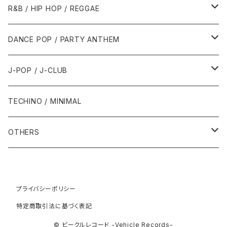
1989年
1991年
1995年
2000年
2000年
1986年・以前
2010年代
1990年代
1990年代
R&B / HIP HOP / REGGAE
1992年
1996年
2001年
2001年
1987年
2010年
1990年
1990年
2000年代
2000年代
1980年代
DANCE POP / PARTY ANTHEM
1993年
1997年
2002年
2002年
1988年
2011年
1991年
1991年
2000年
1985年・以前
1990年代
1980年代
J-POP / J-CLUB
1994年
1998年
2003年
2003年
1989年
2012年
1992年
1992年
2001年
1986年
1990年
1988年・以前
2000年代
1990年代
1980年代
TECHINO / MINIMAL
1995年
1999年
2004年
2004年
2013年
1993年 - 1999年
1993年
2002年・以降
1987年
1991年
1989年
2000年
1990年
2000年代
1990年代
OTHERS
1996年
2005年
2005年
2014年
1994年
1988年
1992年
2001年
1991年
2000年
1990年
2000年代
1980年代
1997年
2006年
2006年
2015年
1995年
1989年
1993年
2002年
1992年
プライバシーポリシー
2001年
1991年
2000年
1985年・以前
1990年代
特定商取引法に基づく表記
1998年
2007年
2007年
2016年
1996年 - 1999年
1994年
2003年
1993年
2002年
1992年
2001年
1986年
1990年
2000年代
© ビークルレコード -Vehicle Records-