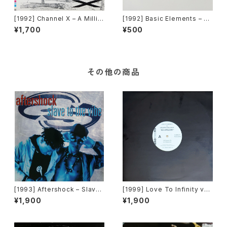
[1992] Channel X – A Millio
[1992] Basic Elements – T-
n Colours [Beat Box]
E-C-H-N-O [Pantera Recor
¥1,700
¥500
ds]
その他の商品
[1993] Aftershock – Slave
[1999] Love To Infinity vs
To The Vibe [Virgin]
Loleatta Holloway – No Ap
¥1,900
¥1,900
ology [Brothers][PROMO]
[在庫B]