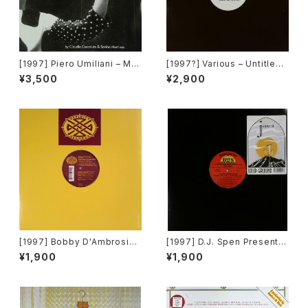
[1997] Piero Umiliani – Ma
[1997?] Various – Untitled
h Nà Mah Nà (Remix Projec
(The Braxtons) – BRAX 01)
¥3,500
¥2,900
t 1) [Easy Tempo]
[Not On Label][PROMO]
[1997] Bobby D'Ambrosio
[1997] D.J. Spen Presents
Featuring Michelle Weeks
Jasper Street Company –
¥1,900
¥1,900
– Moment Of My Life [Defi
Solid Ground [Basement B
nity Records]
oys Records]