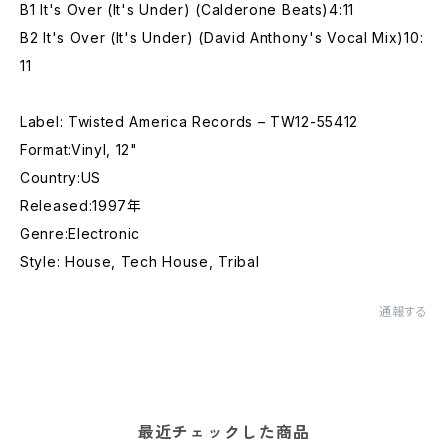
B1 It's Over (It's Under) (Calderone Beats)4:11
B2 It's Over (It's Under) (David Anthony's Vocal Mix)10:
11
Label: Twisted America Records – TW12-55412
Format:Vinyl, 12"
Country:US
Released:1997年
Genre:Electronic
Style: House, Tech House, Tribal
通報する
最近チェックした商品