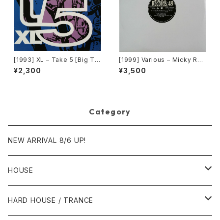
[1993] XL – Take 5 [Big Ti
[1999] Various – Micky Rec
me International]
ord Vol. 49 [Micky Record
¥2,300
¥3,500
s Inc.][PROMO]
Category
NEW ARRIVAL 8/6 UP!
HOUSE
1980年代
HARD HOUSE / TRANCE