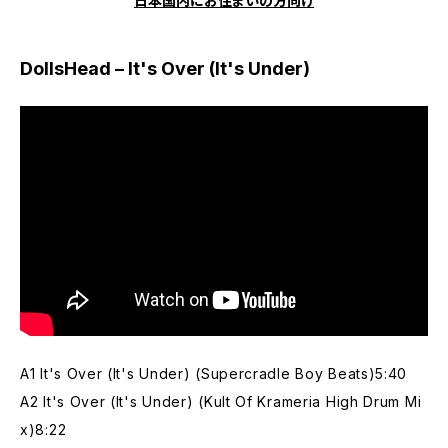
日本国内にお住まいの方向け
DollsHead – It's Over (It's Under)
A1 It's Over (It's Under) (Supercradle Boy Beats)5:40
A2 It's Over (It's Under) (Kult Of Krameria High Drum Mi
x)8:22