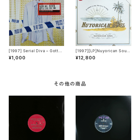
[1997] Serial Diva – Gotta
[1997][LP]Nuyorican Soul –
Love For You [Sound Of Mi
Nuyorican Soul [Talkin' Lo
¥1,000
¥12,800
nistry]
ud][2枚組]
その他の商品