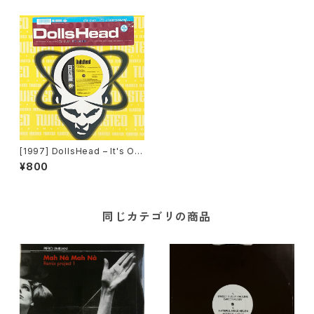
[1997] DollsHead – It's Ov
er (It's Under) [Twisted Am
¥800
erica Records]
同じカテゴリの商品