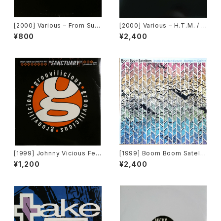
[2000] Various – From Sup
[2000] Various – H.T.M. / B
er Dance Freak Vol. 83 / B
ack To The "Disco" ~私もD
¥800
¥2,400
ack To The "Disco" ~私もD
iscoへ連れていって~ Reques
iscoへ連れていって~ Reques
t 00.00.14 [Avex Trax]
t 00.00.11 [Avex Trax]
[1999] Johnny Vicious Fea
[1999] Boom Boom Satellit
t. Dangerous Dave – Sanct
es – On The Painted Deser
¥1,200
¥2,400
uary [Groovilicious]
t - Rampant Colors [R & S
Records]