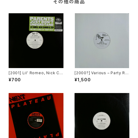
その他の商品
[2001] Lil' Romeo, Nick Ca
[2000?] Various – Party Re
nnon & 3LW – Parents Just
mixers Volume 5 [OPR]
¥700
¥1,500
Don't Understand [Jive, Ni
ck Records]