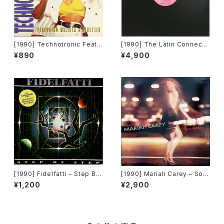
[1990] Technotronic Featu
[1990] The Latin Connecti
ring Melissa & Einstein – T
on Featuring Angel – Vamo
¥890
¥4,900
urn It Up [Swanyard Recor
s [In Groove Records]
ds Ltd]
[1990] Fidelfatti – Step By
[1990] Mariah Carey – Som
Step [Magic Service]
eday [Columbia]
¥1,200
¥2,900