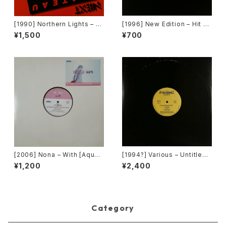
[1990] Northern Lights – J
[1996] New Edition – Hit M
et Lag [Next Plateau Recor
e Off [MCA Records][PRO
¥1,500
¥700
ds Inc.]
MO]
[2006] Nona – With [Aqua]
[1994?] Various – Untitled
[PROMO]
(PM-669)[PoweRemix Rec
¥1,200
¥2,400
ords]
Category