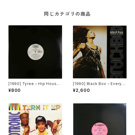
同じカテゴリの商品
[1990] Tyree – Hip House I
[1990] Black Box – Everyb
s The Style [D.J. Internatio
ody, Everybody [Deconstr
¥800
¥2,600
nal Records]
uction]