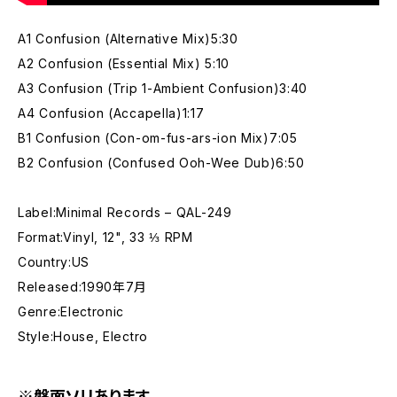
A1 Confusion (Alternative Mix)5:30
A2 Confusion (Essential Mix) 5:10
A3 Confusion (Trip 1-Ambient Confusion)3:40
A4 Confusion (Accapella)1:17
B1 Confusion (Con-om-fus-ars-ion Mix)7:05
B2 Confusion (Confused Ooh-Wee Dub)6:50
Label:Minimal Records – QAL-249
Format:Vinyl, 12", 33 ⅓ RPM
Country:US
Released:1990年7月
Genre:Electronic
Style:House, Electro
※盤面ソリあります。