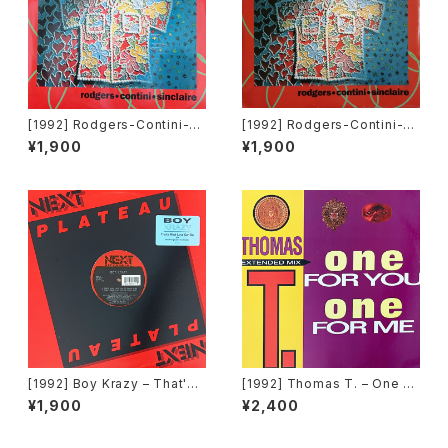
[1992] Rodgers-Contini-Si
[1992] Rodgers-Contini-Si
nclaire – Black Jack Fever
nclaire – Black Jack Fever
¥1,900
¥1,900
[Double Rec.]
[Double Rec.][在庫B]
[1992] Boy Krazy – That's
[1992] Thomas T. – One Fo
What Love Can Do [Next Pl
r You One For Me [Time Re
¥1,900
¥2,400
ateau Records Inc.]
cords][TRD 1250]