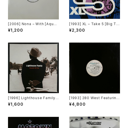
[2006] Nona – With [Aqua]
[1993] XL – Take 5 [Big Ti
[PROMO]
me International]
¥1,200
¥2,300
[1996] Lighthouse Family –
[1993] 280 West Featuring
Ocean Drive [Wildcard]
Diamond Temple – Love's
¥1,600
¥4,800
Masquerade [Kaleidiasco
pe Records]