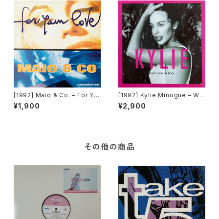
[1992] Maio & Co. – For Yo
[1992] Kylie Minogue – Wh
ur Love [Time Records]
at Kind Of Fool [PWL Inter
¥1,900
¥2,900
national]
その他の商品