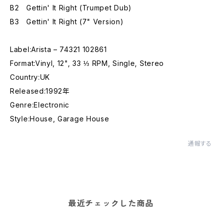
B2 Gettin' It Right (Trumpet Dub)
B3 Gettin' It Right (7" Version)
Label:Arista – 74321 102861
Format:Vinyl, 12", 33 ⅓ RPM, Single, Stereo
Country:UK
Released:1992年
Genre:Electronic
Style:House, Garage House
通報する
最近チェックした商品