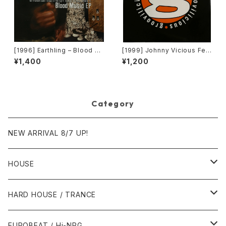
[1996] Earthling – Blood M
[1999] Johnny Vicious Fea
usic EP [Cooltempo]
t. Dangerous Dave – Sanct
¥1,400
¥1,200
uary [Groovilicious]
Category
NEW ARRIVAL 8/7 UP!
HOUSE
1980年代
HARD HOUSE / TRANCE
1987年・以前
1990年代
1990年代
EUROBEAT / Hi-NRG