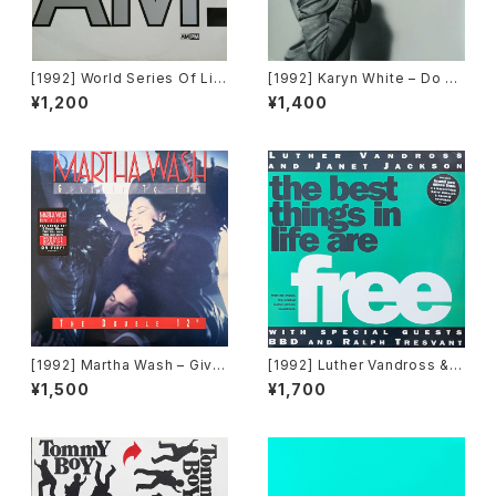
[1992] World Series Of Lif
[1992] Karyn White – Do Un
e Featuring Claudine Nels
to Me / Walkin' The Dog
¥1,200
¥1,400
on – I Would Give Anything
[Warner Bros. Records]
(Mixes) [A&M Records]
[1992] Martha Wash – Give
[1992] Luther Vandross & J
It To You [RCA][2枚組]
anet Jackson With Special
¥1,500
¥1,700
Guests BBD & Ralph Tresv
ant – The Best Things In Li
fe Are Free [Perspective R
ecords]