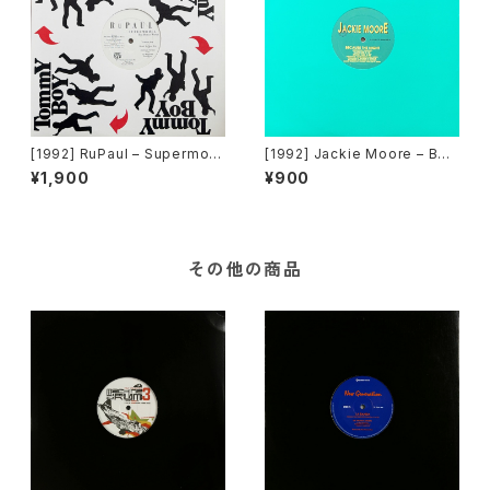
[1992] RuPaul – Supermod
[1992] Jackie Moore – Bec
el (You Better Work) / Hou
ause The Night [Discomag
¥1,900
¥900
se Of Love [Tommy Boy]
ic Records]
その他の商品