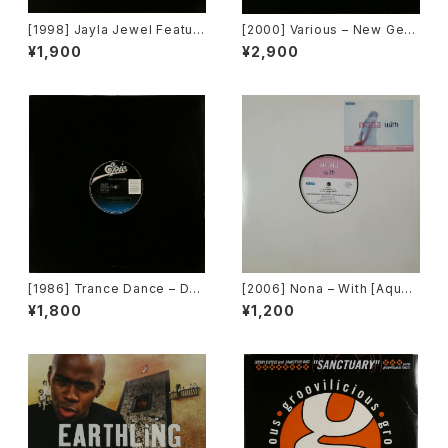
[1998] Jayla Jewel Featuri
[2000] Various – New Gen
ng Grand Puba – I Like Wh
eration / Back To The "Dis
¥1,900
¥2,900
at U Do To Me (Remix) [Str
co" ~私もDiscoへ連れていっ
yke Entertainment]
て~ [Avex Trax]
[1986] Trance Dance – Do
[2006] Nona – With [Aqua]
The Dance [Epic]
[PROMO]
¥1,800
¥1,200