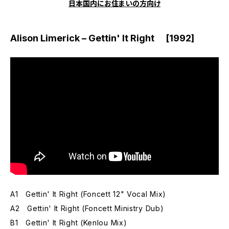
日本国内にお住まいの方向け
Alison Limerick – Gettin' It Right [1992]
A1 Gettin' It Right (Foncett 12" Vocal Mix)
A2 Gettin' It Right (Foncett Ministry Dub)
B1 Gettin' It Right (Kenlou Mix)