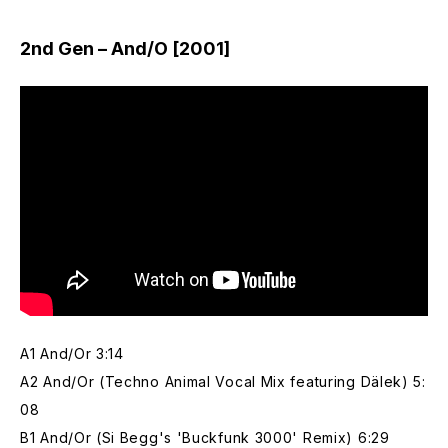
2nd Gen – And/O [2001]
A1 And/Or 3:14
A2 And/Or (Techno Animal Vocal Mix featuring Dälek) 5:
08
B1 And/Or (Si Begg's 'Buckfunk 3000' Remix) 6:29