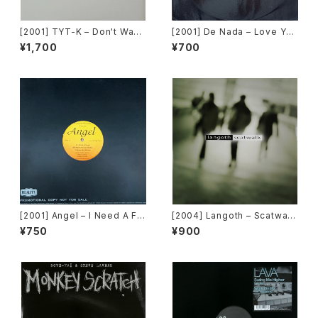
[2001] TYT-K – Don't Wann
[2001] De Nada – Love You
a Lose Your Love [Five Mi
Anyway [Wildstar Records]
¥1,700
¥700
nutes Records]
[2001] Angel – I Need A Fr
[2004] Langoth – Scatwalk
eak [Cantune Records]
[Sunshine Enterprises]
¥750
¥900