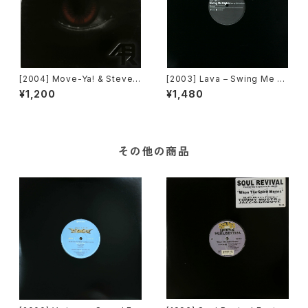
[2004] Move-Ya! & Steve L
[2003] Lava – Swing Me Hi
avers – Monkey Scratch [A
gher / Walk On By [JLA Am
¥1,200
¥1,480
udio Bug Records]
usement]
その他の商品