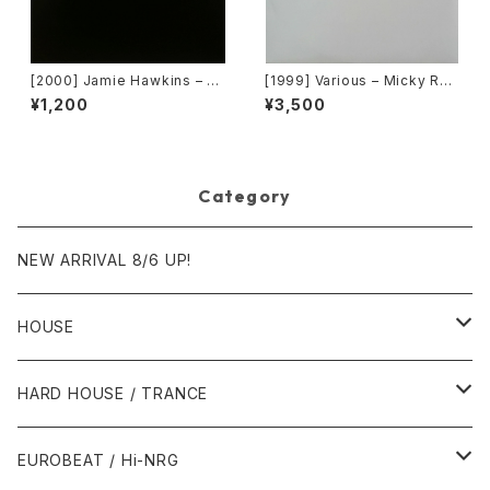
[2000] Jamie Hawkins – Lo
[1999] Various – Micky Rec
st My Mind [Elektra]
ord Vol. 49 [Micky Record
¥1,200
¥3,500
s Inc.][PROMO]
Category
NEW ARRIVAL 8/6 UP!
HOUSE
1980年代
HARD HOUSE / TRANCE
1987年・以前
1990年代
1990年代
EUROBEAT / Hi-NRG