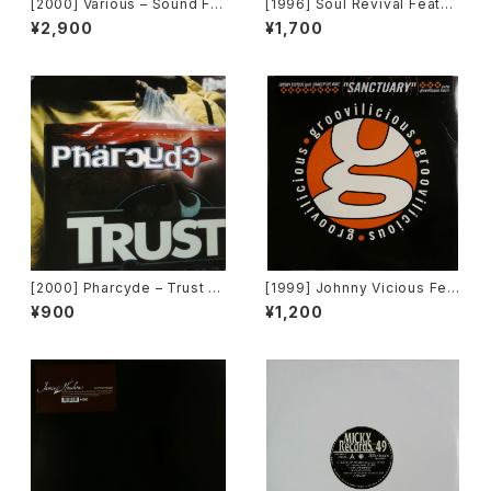
[2000] Various – Sound Fa
[1996] Soul Revival Featuri
ctory Y&Co. / Back To The
ng Capathia Jenkins – Whe
¥2,900
¥1,700
"Disco" 〜私もDiscoへ連れ
n The Spirit Moves [Sub-U
ていって〜 Request 00.00.0
rban][2枚組]
5 [Avex Trax][VEJT-89071]
[2000] Pharcyde – Trust [E
[1999] Johnny Vicious Fea
del America Records]
t. Dangerous Dave – Sanct
¥900
¥1,200
uary [Groovilicious]