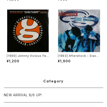
Planet 007)[Funk La Plane
Uncut [Roc-A-Fella Record
t]
s]
[1999] Johnny Vicious Fea
[1993] Aftershock – Slave
t. Dangerous Dave – Sanct
To The Vibe [Virgin]
¥1,200
¥1,900
uary [Groovilicious]
Category
NEW ARRIVAL 8/6 UP!