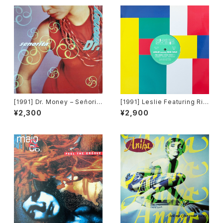
[1991] Dr. Money – Señorit
[1991] Leslie Featuring Ric
a [Time Records]
k Wild – Fire Desire [Hi-BP
¥2,300
¥2,900
M Studio][Avex Trax]