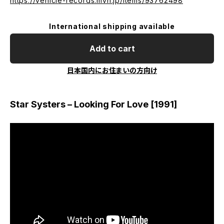
https://vehicle-records.mvn.jp/items/93762498
International shipping available
Add to cart
日本国内にお住まいの方向け
Star Systers – Looking For Love [1991]