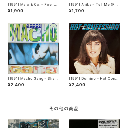
[1991] Maio & Co. – Feel T
[1991] Anika – Tell Me (For
he Groove [Time Records]
Your Love) [Time Records]
¥1,900
¥1,700
[TRD 1173]
[1991] Macho Gang – Shak
[1991] Domino – Hot Confe
e Shake [Time Records][T
ssion[A.Beat-C.]
¥2,400
¥2,400
RD 1204]
その他の商品