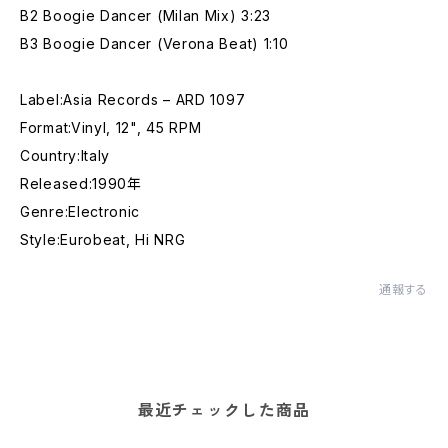
B2 Boogie Dancer (Milan Mix) 3:23
B3 Boogie Dancer (Verona Beat) 1:10
Label:Asia Records – ARD 1097
Format:Vinyl, 12", 45 RPM
Country:Italy
Released:1990年
Genre:Electronic
Style:Eurobeat, Hi NRG
通報する
最近チェックした商品