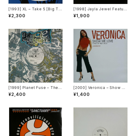
[1993] XL – Take 5 [Big Ti
[1998] Jayla Jewel Featuri
me International]
ng Grand Puba – I Like Wh
¥2,300
¥1,900
at U Do To Me (Remix) [Str
yke Entertainment]
[1999] Planet Fuse – The R
[2000] Veronica – Show M
eal Face [Dance Pollution]
e Love [Urbanstar]
¥2,400
¥1,400