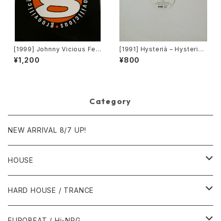
[1999] Johnny Vicious Fea
[1991] Hysterià – Hysteria
t. Dangerous Dave – Sanct
(There's No Reason To Be
¥1,200
¥800
uary [Groovilicious]
Disturbed) [T.A.O.B. Danc
e]
Category
NEW ARRIVAL 8/7 UP!
HOUSE
1980年代
HARD HOUSE / TRANCE
1987年・以前
1990年代
1990年代
EUROBEAT / Hi-NRG