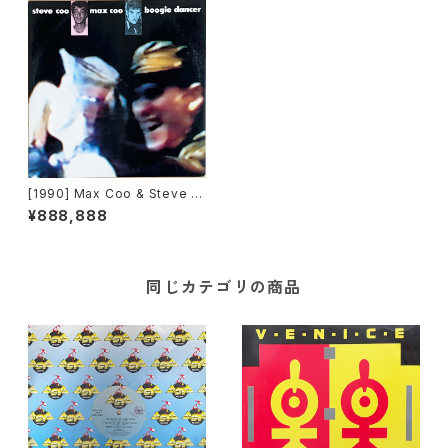
[1990] Max Coo & Steve C
oo – Boogie Dancer [Asia
¥888,888
Records]
同じカテゴリの商品