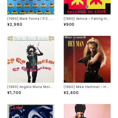
[1990] Mark Farina / P.C. D
[1990] Venice – Falling In L
ee – Relight My Fire / Popc
ove [Flea Records]
¥2,980
¥900
orn [Asia Records]
[1990] Angelo Maria Moral
[1990] Mike Hammer – Hey
es – Go Go Dancing [Radio
Man [Time Records][TRD 1
¥1,700
¥2,400
rama Productions]
137]