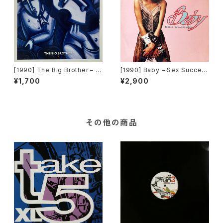
[1990] The Big Brother – L.
[1990] Baby – Sex Succes
A. Time [A.Beat-C.]
s [High Energy]
¥1,700
¥2,900
その他の商品