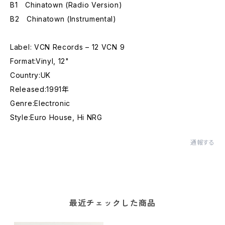
B1 Chinatown (Radio Version)
B2 Chinatown (Instrumental)
Label: VCN Records – 12 VCN 9
Format:Vinyl, 12"
Country:UK
Released:1991年
Genre:Electronic
Style:Euro House, Hi NRG
通報する
最近チェックした商品