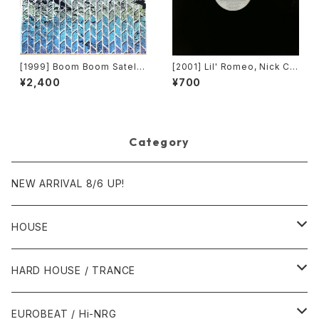
[1999] Boom Boom Satellit
[2001] Lil' Romeo, Nick Ca
es – On The Painted Deser
nnon & 3LW – Parents Just
¥2,400
¥700
t - Rampant Colors [R & S
Don't Understand [Jive, Ni
Records]
ck Records]
Category
NEW ARRIVAL 8/6 UP!
HOUSE
1980年代
HARD HOUSE / TRANCE
1987年・以前
1990年代
1990年代
EUROBEAT / Hi-NRG