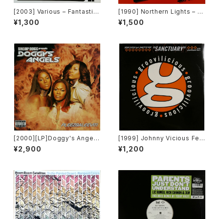
[2003] Various – Fantastic
[1990] Northern Lights – J
Freeriding 2 EP 1 [Switchst
et Lag [Next Plateau Recor
¥1,300
¥1,500
ance Recordings]
ds Inc.]
[2000][LP]Doggy's Angels
[1999] Johnny Vicious Fea
– Pleezbaleevit! [TVT Rec
t. Dangerous Dave – Sanct
¥2,900
¥1,200
ords][2枚組]
uary [Groovilicious]