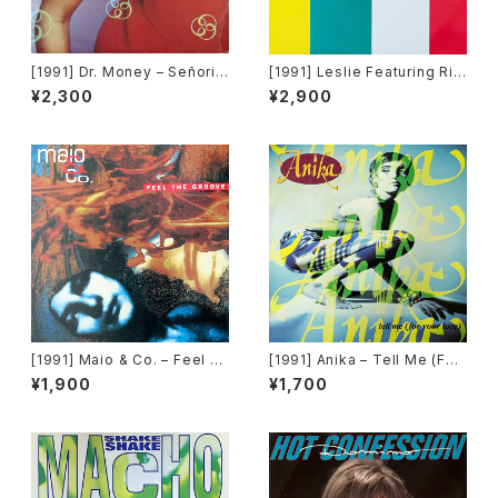
[1991] Dr. Money – Señorit
[1991] Leslie Featuring Ric
a [Time Records]
k Wild – Fire Desire [Hi-BP
¥2,300
¥2,900
M Studio][Avex Trax]
[1991] Maio & Co. – Feel T
[1991] Anika – Tell Me (For
he Groove [Time Records]
Your Love) [Time Records]
¥1,900
¥1,700
[TRD 1173]