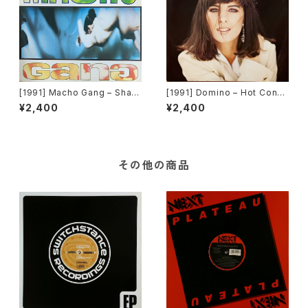
[1991] Macho Gang – Shak
[1991] Domino – Hot Confe
e Shake [Time Records][T
ssion[A.Beat-C.]
¥2,400
¥2,400
RD 1204]
その他の商品