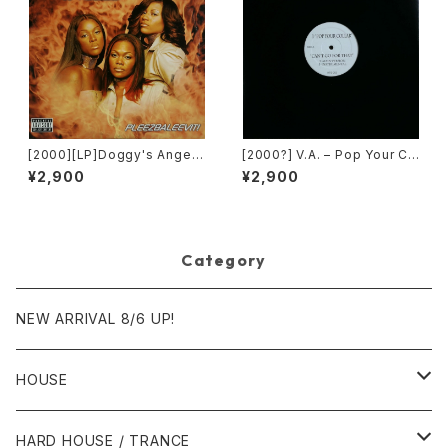
[2000][LP]Doggy's Angels
[2000?] V.A. – Pop Your Co
– Pleezbaleevit! [TVT Rec
llar / Can't Go For That [No
¥2,900
¥2,900
ords][2枚組]
t On Label][PROMO]
Category
NEW ARRIVAL 8/6 UP!
HOUSE
1980年代
HARD HOUSE / TRANCE