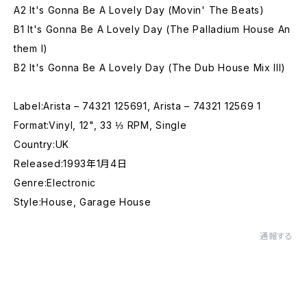
A2 It's Gonna Be A Lovely Day (Movin' The Beats)
B1 It's Gonna Be A Lovely Day (The Palladium House An
them I)
B2 It's Gonna Be A Lovely Day (The Dub House Mix III)
Label:Arista – 74321 125691, Arista – 74321 12569 1
Format:Vinyl, 12", 33 ⅓ RPM, Single
Country:UK
Released:1993年1月4日
Genre:Electronic
Style:House, Garage House
通報する