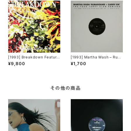
[1993] Breakdown Featurin
[1993] Martha Wash – Runa
g Conny – Change Your Ti
round + Carry On (The Tod
¥9,800
¥1,700
me [Out]
d Terry Club Remixes) [RC
A][在庫B]
その他の商品