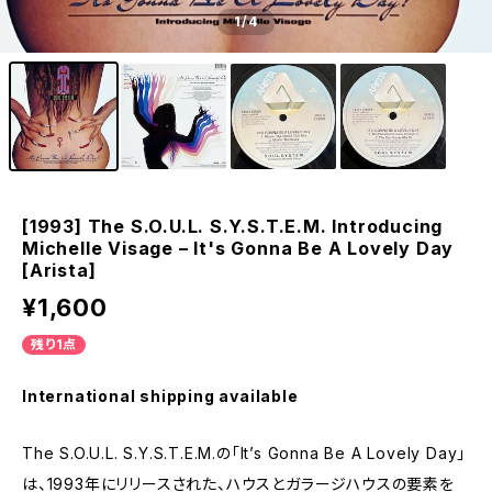
1
/4
[1993] The S.O.U.L. S.Y.S.T.E.M. Introducing
Michelle Visage – It's Gonna Be A Lovely Day
[Arista]
¥1,600
残り1点
International shipping available
The S.O.U.L. S.Y.S.T.E.M.の「It’s Gonna Be A Lovely Day」
は、1993年にリリースされた、ハウスとガラージハウスの要素を