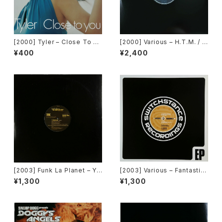
[2000] Tyler – Close To Yo
[2000] Various – H.T.M. / B
u [Belo Records]
ack To The "Disco" ~私もD
¥400
¥2,400
iscoへ連れていって~ Reques
t 00.00.14 [Avex Trax]
[2003] Funk La Planet – Yo
[2003] Various – Fantastic
u Gave Me Love (Funk La
Freeriding 2 EP 1 [Switchst
¥1,300
¥1,300
Planet 007)[Funk La Plane
ance Recordings]
t]