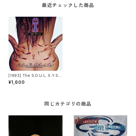
最近チェックした商品
[1993] The S.O.U.L. S.Y.S.
T.E.M. Introducing Michell
¥1,600
e Visage – It's Gonna Be A
Lovely Day [Arista]
同じカテゴリの商品