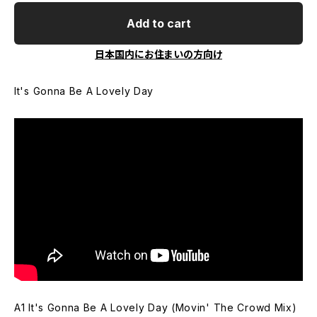
Add to cart
日本国内にお住まいの方向け
It's Gonna Be A Lovely Day
A1 It's Gonna Be A Lovely Day (Movin' The Crowd Mix)