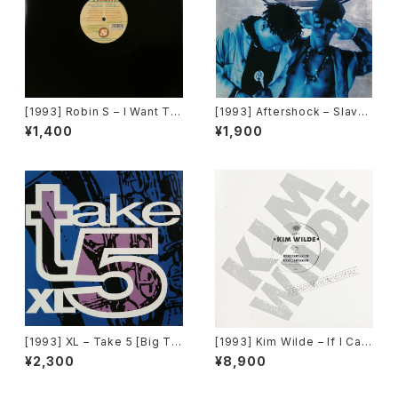
[1993] Robin S – I Want To
[1993] Aftershock – Slave
Thank You [Big Beat / Atla
To The Vibe [Virgin]
¥1,400
¥1,900
ntic][在庫B]
[1993] XL – Take 5 [Big Ti
[1993] Kim Wilde – If I Ca
me International]
n’t Have You [MCA Record
¥2,300
¥8,900
s][PROMO]