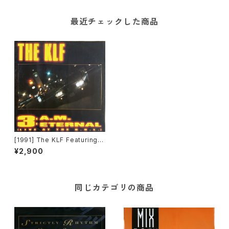
最近チェックした商品
[1991] The KLF Featuring T
he Children Of The Revolu
¥2,900
tion – 3 A.M. Eternal (Live
At The S.S.L.) [KLF Commu
nications]
同じカテゴリの商品