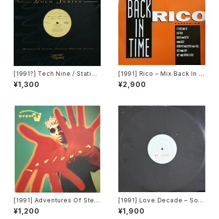
[1991?] Tech Nine / Static –
[1991] Rico – Mix Back In T
Slam Jam / Dream It [Strict
ime / What! [SMP]
¥1,300
¥2,900
ly Rhythm]
[1991] Adventures Of Stevi
[1991] Love Decade – So R
e V. – Jealousy [Mercury]
eal [Not On Label][PROM
¥1,200
¥1,900
O]