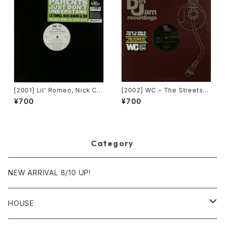
[2001] Lil' Romeo, Nick Ca
[2002] WC – The Streets
nnon & 3LW – Parents Just
(Remix) [Def Jam Recordin
¥700
¥700
Don't Understand [Jive, Ni
gs][PROMO]
ck Records]
Category
NEW ARRIVAL 8/10 UP!
HOUSE