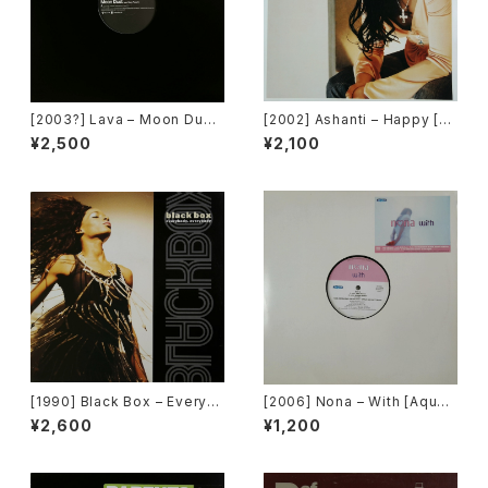
[2003?] Lava – Moon Dust
[2002] Ashanti – Happy [M
[JLA Amusement]
urder Inc Records]
¥2,500
¥2,100
[1990] Black Box – Everyb
[2006] Nona – With [Aqua]
ody, Everybody [Deconstr
[PROMO]
¥2,600
¥1,200
uction]