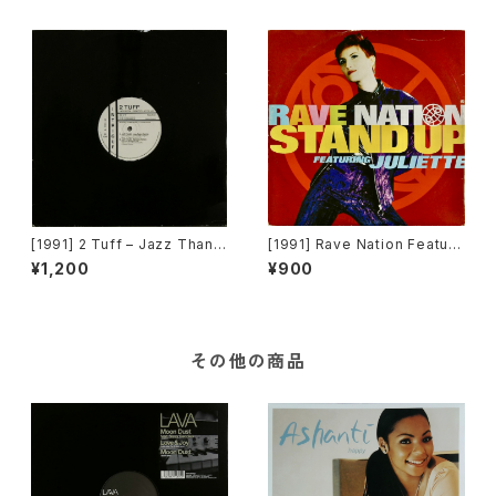
[1991] 2 Tuff – Jazz Thang
[1991] Rave Nation Featuri
(Remixes) [Intrigue Record
ng Juliette – Stand Up [Pul
¥1,200
¥900
s][PROMO]
se-8 Records]
その他の商品