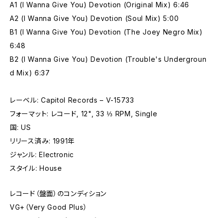
A1 (I Wanna Give You) Devotion (Original Mix) 6:46
A2 (I Wanna Give You) Devotion (Soul Mix) 5:00
B1 (I Wanna Give You) Devotion (The Joey Negro Mix)
6:48
B2 (I Wanna Give You) Devotion (Trouble's Undergroun
d Mix) 6:37
レーベル: Capitol Records – V-15733
フォーマット: レコード, 12", 33 ⅓ RPM, Single
国: US
リリース済み: 1991年
ジャンル: Electronic
スタイル: House
レコード（盤面）のコンディション
VG+（Very Good Plus）