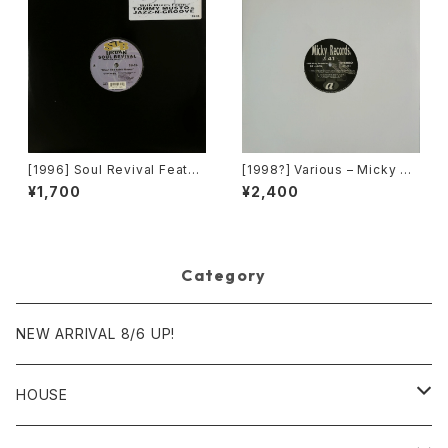
[1996] Soul Revival Featuri
[1998?] Various – Micky Re
ng Capathia Jenkins – Whe
cords Vol.41 [Micky Recor
¥1,700
¥2,400
n The Spirit Moves [Sub-U
ds.][PROMO]
rban][2枚組]
Category
NEW ARRIVAL 8/6 UP!
HOUSE