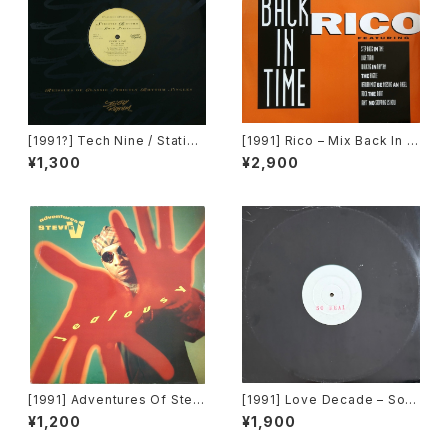
[1991?] Tech Nine / Static –
[1991] Rico – Mix Back In T
Slam Jam / Dream It [Strict
ime / What! [SMP]
¥1,300
¥2,900
ly Rhythm]
[1991] Adventures Of Stevi
[1991] Love Decade – So R
e V. – Jealousy [Mercury]
eal [Not On Label][PROM
¥1,200
¥1,900
O]