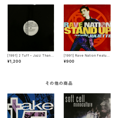
[1991] 2 Tuff – Jazz Thang
[1991] Rave Nation Featuri
(Remixes) [Intrigue Record
ng Juliette – Stand Up [Pul
¥1,200
¥900
s][PROMO]
se-8 Records]
その他の商品