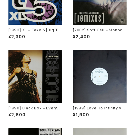
[1993] XL – Take 5 [Big Ti
[2002] Soft Cell – Monocul
me International]
ture (Jan Driver & Playgrou
¥2,300
¥2,400
p Remixes) [3 Lanka]
[1990] Black Box – Everyb
[1999] Love To Infinity vs
ody, Everybody [Deconstr
Loleatta Holloway – No Ap
¥2,600
¥1,900
uction]
ology [Brothers][PROMO]
[在庫B]