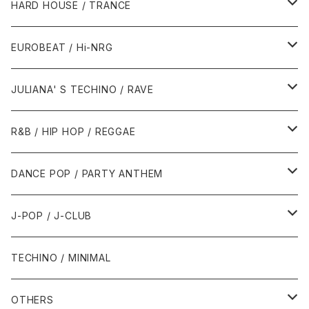
1980年代
HARD HOUSE / TRANCE
1987年・以前
1990年代
1990年代
EUROBEAT / Hi-NRG
1988年
1990年
1994年・以前
2000年代
2000年代
1980年代
JULIANA' S TECHINO / RAVE
1989年
1991年
1995年
2000年
2000年
1986年・以前
2010年代
1990年代
1990年代
R&B / HIP HOP / REGGAE
1992年
1996年
2001年
2001年
1987年
2010年
1990年
1990年
2000年代
2000年代
1980年代
DANCE POP / PARTY ANTHEM
1993年
1997年
2002年
2002年
1988年
2011年
1991年
1991年
2000年
1985年・以前
1990年代
1980年代
J-POP / J-CLUB
1994年
1998年
2003年
2003年
1989年
2012年
1992年
1992年
2001年
1986年
1990年
1988年・以前
2000年代
1990年代
1980年代
TECHINO / MINIMAL
1995年
1999年
2004年
2004年
2013年
1993年 - 1999年
1993年
2002年・以降
1987年
1991年
1989年
2000年
1990年
2000年代
1990年代
OTHERS