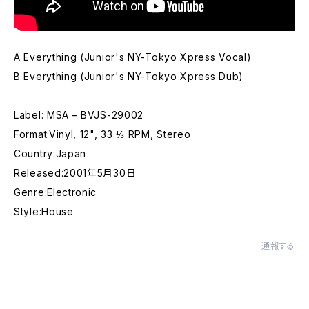
A Everything (Junior's NY-Tokyo Xpress Vocal)
B Everything (Junior's NY-Tokyo Xpress Dub)
Label: MSA – BVJS-29002
Format:Vinyl, 12", 33 ⅓ RPM, Stereo
Country:Japan
Released:2001年5月30日
Genre:Electronic
Style:House
通報する