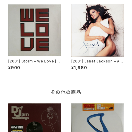
[2001] Storm – We Love [Z
[2001] Janet Jackson – All
eitgeist]
For You [Virgin]
¥900
¥1,980
その他の商品