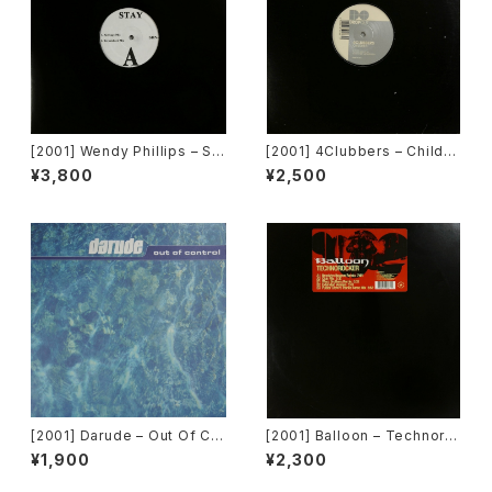
[2001] Wendy Phillips – Sta
[2001] 4Clubbers – Childre
y [Not On Label]
n [Dropout]
¥3,800
¥2,500
[2001] Darude – Out Of Co
[2001] Balloon – Technoro
ntrol [Urban]
cker [Radikal Records]
¥1,900
¥2,300