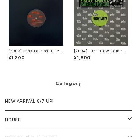
[2003] Funk La Planet – Yo
[2004] D12 – How Come /
u Gave Me Love (Funk La
American Psycho [Shady R
¥1,300
¥1,800
Planet 007)[Funk La Plane
ecords][PROMO]
t]
Category
NEW ARRIVAL 8/7 UP!
HOUSE