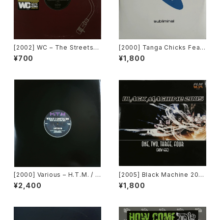
[2002] WC – The Streets
[2000] Tanga Chicks Featu
(Remix) [Def Jam Recordin
ring Dimitri & Tom – Brasil
¥700
¥1,800
gs][PROMO]
Over Zurich [Subliminal][2
枚組]
[2000] Various – H.T.M. / B
[2005] Black Machine 200
ack To "Disco" Request 0
5 – One, Two, Three, Four
¥2,400
¥1,800
0.00.13 [Avex Trax]
(How Gee) [PLM Records]