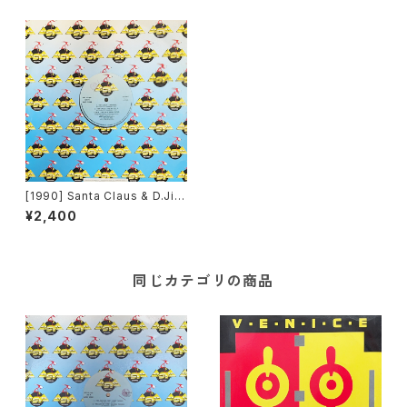
[1990] Santa Claus & D.Jin
gle Girls – My Chica [Asia
¥2,400
Records]
同じカテゴリの商品