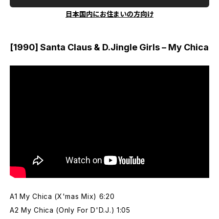
日本国内にお住まいの方向け
[1990] Santa Claus & D.Jingle Girls – My Chica
A1 My Chica (X'mas Mix) 6:20
A2 My Chica (Only For D'D.J.) 1:05