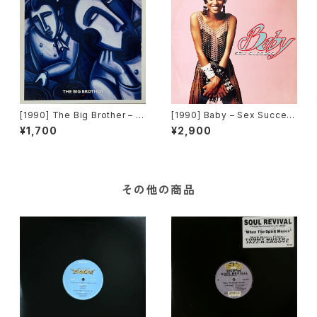
[1990] The Big Brother – L.
[1990] Baby – Sex Succes
A. Time [A.Beat-C.]
s [High Energy]
¥1,700
¥2,900
その他の商品