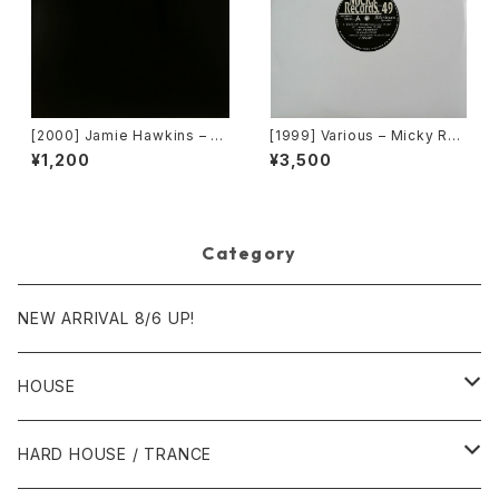
[2000] Jamie Hawkins – Lo
[1999] Various – Micky Rec
st My Mind [Elektra]
ord Vol. 49 [Micky Record
¥1,200
¥3,500
s Inc.][PROMO]
Category
NEW ARRIVAL 8/6 UP!
HOUSE
1980年代
HARD HOUSE / TRANCE