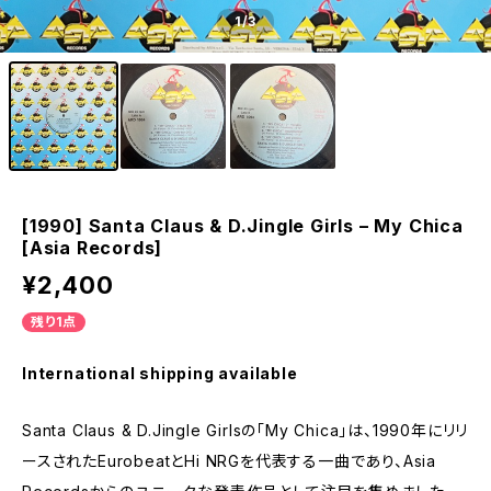
1
/3
[1990] Santa Claus & D.Jingle Girls – My Chica
[Asia Records]
¥2,400
残り1点
International shipping available
Santa Claus & D.Jingle Girlsの「My Chica」は、1990年にリリ
ースされたEurobeatとHi NRGを代表する一曲であり、Asia