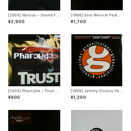
[2000] Various – Sound Fa
[1996] Soul Revival Featuri
ctory Y&Co. / Back To The
ng Capathia Jenkins – Whe
¥2,900
¥1,700
"Disco" 〜私もDiscoへ連れ
n The Spirit Moves [Sub-U
ていって〜 Request 00.00.0
rban][2枚組]
5 [Avex Trax][VEJT-89071]
[2000] Pharcyde – Trust [E
[1999] Johnny Vicious Fea
del America Records]
t. Dangerous Dave – Sanct
¥900
¥1,200
uary [Groovilicious]