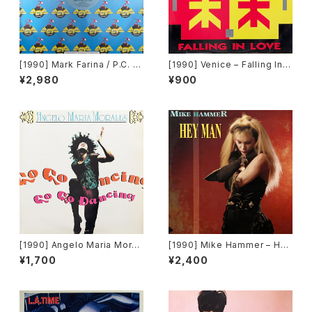
[1990] Mark Farina / P.C. D
[1990] Venice – Falling In L
ee – Relight My Fire / Popc
ove [Flea Records]
¥2,980
¥900
orn [Asia Records]
[1990] Angelo Maria Moral
[1990] Mike Hammer – Hey
es – Go Go Dancing [Radio
Man [Time Records][TRD 1
¥1,700
¥2,400
rama Productions]
137]