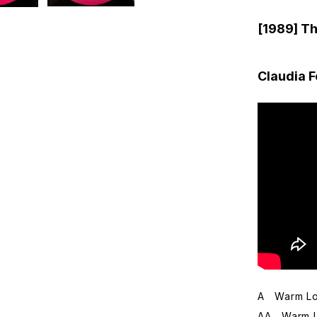
[1989] T
Claudia 
A Warm Lov
AA Warm Lo