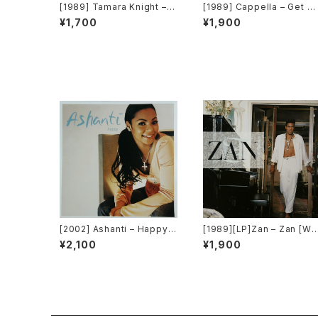
[1989] Tamara Knight – T
[1989] Cappella – Get O
o Be Real [About Music]
t Of My Case [Media Re
¥1,700
¥1,900
ords]
[2002] Ashanti – Happy
[1989][LP]Zan – Zan [Wa
[Murder Inc Records]
ner Bros. Records]
¥2,100
¥1,900