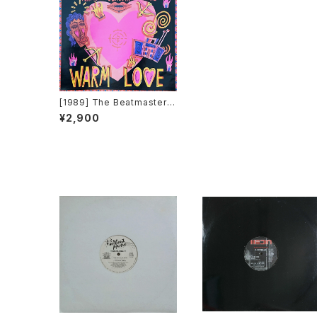
[1989] The Beatmasters
Featuring Claudia Fontai
¥2,900
ne – Warm Love [Rhythm
King]