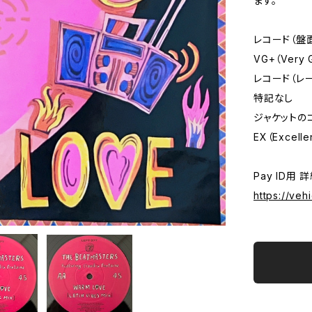
ます。
レコード（盤
VG+（Very 
レコード（レ
特記なし
ジャケットの
EX（Excelle
Pay ID用 
https://ve