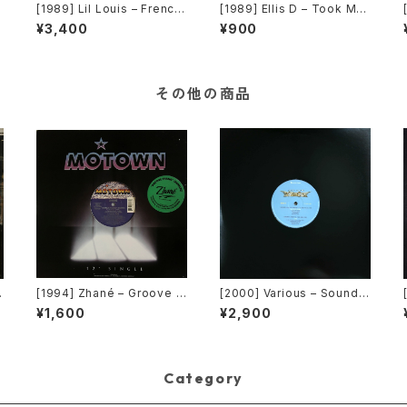
u
[1989] Lil Louis – French
[1989] Ellis D – Took My
c
Kiss [Epic]
Love Away [Minimal Rec
¥3,400
¥900
ords]
その他の商品
r
[1994] Zhané – Groove T
[2000] Various – Sound F
hang (Remix) [Motown]
actory Y&Co. / Back To T
¥1,600
¥2,900
[在庫B]
he "Disco" 〜私もDiscoへ
連れていって〜 Request 0
0.00.05 [Avex Trax][VEJ
T-89071]
Category