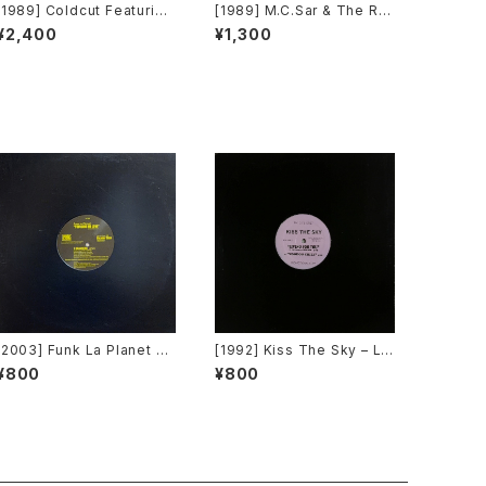
[1989] Coldcut Featuring
[1989] M.C.Sar & The Re
Lisa Stansfield – People
al McCoy – Pump Up The
¥2,400
¥1,300
Hold On (The Blaze Mix)
Jam - Rap [ZYX Record
[Intercord]
s]
[2003] Funk La Planet – Y
[1992] Kiss The Sky – Liv
ou Gave Me Love (Funk
ing For You / Voodoo Chi
¥800
¥800
La Planet 008) [Funk La
le / What Does It Take? /
Planet]
Don't Take Your Love [N
ot On Label (Kiss The Sk
y)]