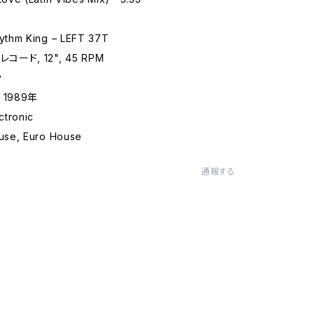
thm King – LEFT 37T
コード, 12", 45 RPM
y
 1989年
tronic
se, Euro House
通報する