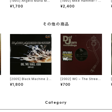
n
[1990] Angelo Maria Mor
[1990] Mike Hammer – H
ales – Go Go Dancing [R
ey Man [Time Records]
¥1,700
¥2,400
adiorama Productions]
[TRD 1137]
その他の商品
[2005] Black Machine 20
[2002] WC – The Streets
05 – One, Two, Three, F
(Remix) [Def Jam Recor
¥1,800
¥700
our (How Gee) [PLM Rec
dings][PROMO]
ords]
Category