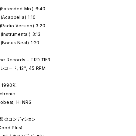
 (Extended Mix) 6:40
 (Acappella) 1:10
 (Radio Version) 3:20
 (Instrumental) 3:13
 (Bonus Beat) 1:20
e Records – TRD 1153
レコード, 12", 45 RPM
 1990年
tronic
obeat, Hi NRG
面）のコンディション
Good Plus）