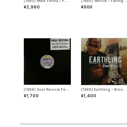
[1990] Mark Farina / P.C.
[1990] Venice – Falling I
Dee – Relight My Fire / P
Love [Flea Records]
¥2,980
¥900
opcorn [Asia Records]
[1996] Soul Revival Feat
[1996] Earthling – Blood
uring Capathia Jenkins –
Music EP [Cooltempo]
¥1,700
¥1,400
When The Spirit Moves
[Sub-Urban][2枚組]