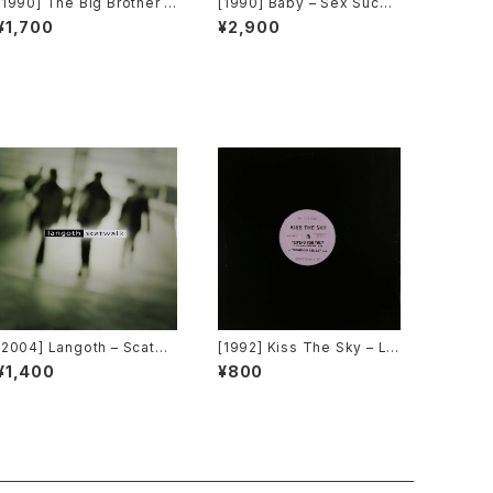
[1990] The Big Brother –
[1990] Baby – Sex Succe
L.A. Time [A.Beat-C.]
ss [High Energy]
¥1,700
¥2,900
[2004] Langoth – Scatwa
[1992] Kiss The Sky – Liv
lk [Sunshine Enterprises]
ing For You / Voodoo Chi
¥1,400
¥800
le / What Does It Take? /
Don't Take Your Love [N
ot On Label (Kiss The Sk
y)]