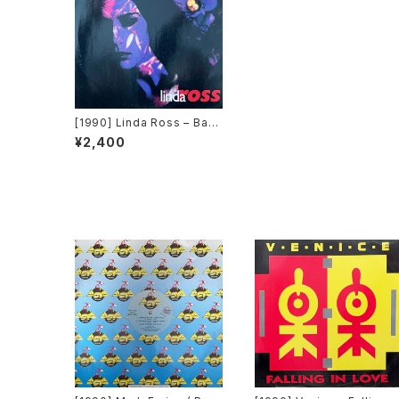
[1990] Linda Ross – Bad
Girl [Time Records][TRD
¥2,400
1153]